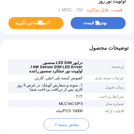
اولویت نور روز
قیمت：قابل مذاکره
MOQ：100 تا
بهترین قیمت
اکنون تماس بگیرید
توضیحات محصول
,
درایور LED DIM سنسور
برجسته
,
16W Sensor DIM LED Driver
اولویت نور عملکرد سنسور راننده
جزئیات بسته بندی
کفپوش کیسه پلی اتیلن، کارتن
1، نمونه و سفارش کوچک: در عرض 5 روز
زمان تحویل
کاری پس از دریافت پرداخت شما.
شرایط پرداخت
T/T
شماره مدل
MLC16C-DP3
قابلیت ارائه
10000 PCS/ماه
بیشتر ببینید