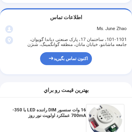
اطلاعات تماس
Ms. June Zhao
101-1101، ساختمان 17، پارک صنعتی دیاندا گویوان،
جامعه ماشانتو، خیابان ماتان، منطقه گوانگمینگ، شنژن
اکنون تماس بگیرید
بهترين قيمت رو براي
16 وات سنسور DIM راننده LED با 350-
700mA عملکرد اولویت نور روز