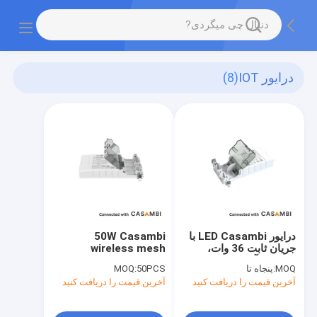
درایور IOT
(8)
درایور LED Casambi با
50W Casambi
جریان ثابت 36 وات،
wireless mesh
استفاده آسان، با خروجی
dimmable LED driver
MOQ:
پنجاه تا
50PCS
MOQ:
500 میلی آمپر تا 1050
for constant current
آخرین قیمت را دریافت کنید
آخرین قیمت را دریافت کنید
میلی آمپر برای سیستم
load with 5 years
روشنایی هوشمند
warranty