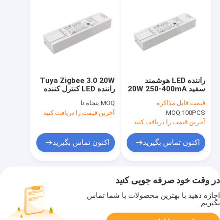
راننده LED هوشمند
Tuya Zigbee 3.0 20W
سفید 20W 250-400mA
راننده LED کنترل کننده
تویا بلوتوث MESH CC
برق قابل تنظیم
قیمت:
قابل مذاکره
MOQ:
پنجاه تا
تنظیم کنستنت کرنتی
100PCS
MOQ:
آخرین قیمت را دریافت کنید
آخرین قیمت را دریافت کنید
اکنون تماس بگیرید
اکنون تماس بگیرید
در وقت خود صرفه جویی کنید
اجازه دهید با بهترین محصولات با شما تماس
بگیریم.