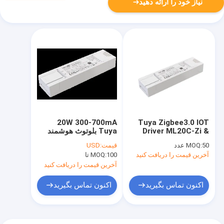
نیاز خود را ارائه دهید
20W 300-700mA
Tuya Zigbee3.0 IOT
Driver ML20C-Zi &
Tuya بلوتوث هوشمند
ML20CC-Zi ML46C-Zi
راننده LED راه حل های
50 عدد
MOQ:
قیمت:
USD
& ML46CC-Zi
بدون فلکر جریان ثابت
آخرین قیمت را دریافت کنید
100 تا
MOQ:
آخرین قیمت را دریافت کنید
اکنون تماس بگیرید
اکنون تماس بگیرید