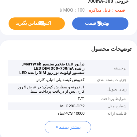
خروجی 300-700mA
قیمت：قابل مذاکره
MOQ：100 تا
بهترین قیمت
اکنون تماس بگیرید
توضیحات محصول
,
درایور LED ضخیم سنسور Merrytek
برجسته
,
راننده LED DIM 300-700mA
سنسور اولویت نور روز DIM راننده LED
جزئیات بسته بندی
کفپوش کیسه پلی اتیلن، کارتن
1، نمونه و سفارش کوچک: در عرض 5 روز
زمان تحویل
کاری پس از دریافت پرداخت شما.
شرایط پرداخت
T/T
شماره مدل
MLC28C-DP2
قابلیت ارائه
10000 PCS/ماه
بیشتر ببینید