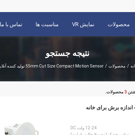
محصولات
نمایش VR
مناسبت ها
تماس با ما
نتیجه جستجو
نه
/
محصولات
/
55mm Cut Size Compact Motion Sensor تولید کننده آنلاین
3
محصولات.
سنسور حرکت مایکروویو 5.8G کوچک و مستقل 45mm اندازه برش برای خانه
12-24 ولت DC
تماس خشک (معمولا حالت باز/بند)