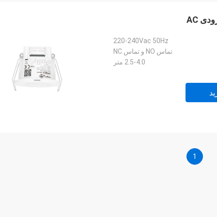
220-240Vac 50Hz
تماس NO و تماس NC
2.5-4.0 متر
ید
1