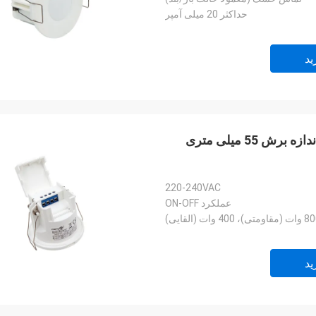
حداکثر 20 میلی آمپر
ید
سنسور حرکت مایکروویو فشرده 5.8G Stand Alone اندازه برش 55 میلی متری
220-240VAC
عملکرد ON-OFF
اومتی)، 400 وات (القایی)
ید