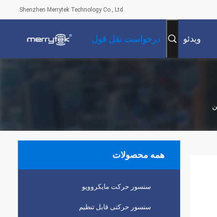
Shenzhen Merrytek Technology Co., Ltd.
ویدئو
درخواست نقل قول
همه محصولات
سنسور حرکت مایکروویو
سنسور حرکتی قابل تنظیم