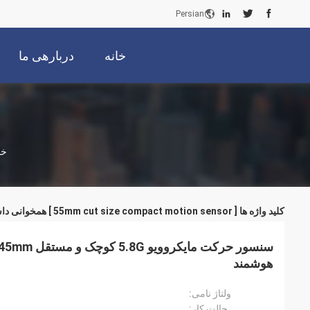
Persian
خانه
دربارهی ما
خا
کلید واژه ها [ 55mm cut size compact motion sensor ] همخوانی داشتن
هوشمند
ولتاژ نامی:
حالت کار: