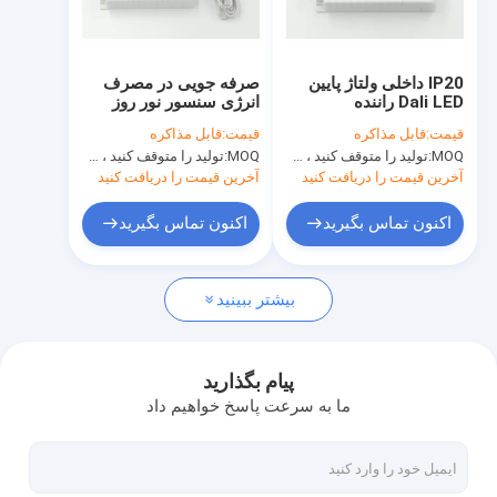
درباره ما
تور کارخانه
IP20 داخلی ولتاژ پایین
صرفه جویی در مصرف
Dali LED راننده
انرژی سنسور نور روز
کنترل کیفیت
Dimming 30 وات 16 -
LED راننده کنترل نور
قیمت:
قابل مذاکره
قیمت:
قابل مذاکره
58 Vdc کلاس II
خورشید در محیط اطراف
MOQ:
تولید را متوقف کنید ، موجود نیست
MOQ:
تولید را متوقف کنید ، موجود نیست
با ما تماس بگیرید
آخرین قیمت را دریافت کنید
آخرین قیمت را دریافت کنید
اخبار
اکنون تماس بگیرید
اکنون تماس بگیرید
پرونده ها
بیشتر ببینید
درخواست نقل قول
Video
پیام بگذارید
ما به سرعت پاسخ خواهیم داد
سنسور حرکت مایکروویو