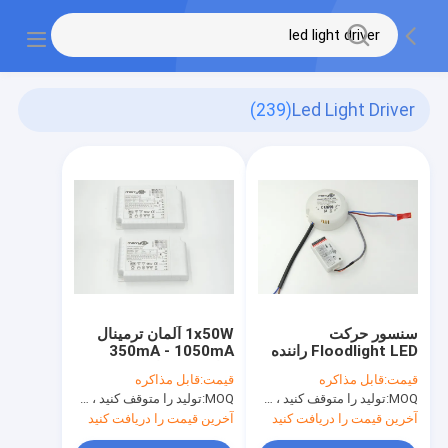
(239)
Led Light Driver
سنسور حرکت
1x50W آلمان ترمینال
Floodlight LED راننده
350mA - 1050mA
نور 17.5w 300mA /
درایور روشنایی LED 0-
قیمت:
قابل مذاکره
قیمت:
قابل مذاکره
350mA CE تایید شده
10V / PUSH DIM
MOQ:
تولید را متوقف کنید ، موجود نیست
MOQ:
تولید را متوقف کنید ، موجود نیست
است
آخرین قیمت را دریافت کنید
آخرین قیمت را دریافت کنید