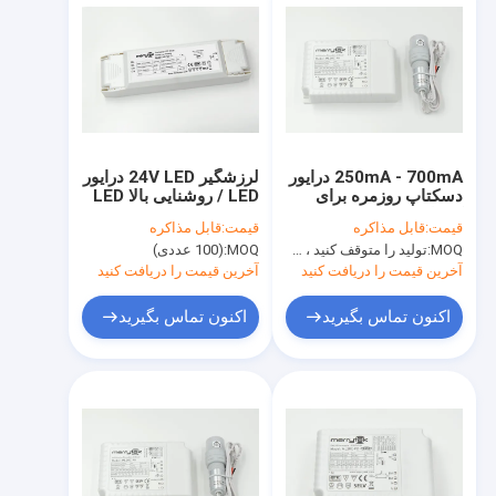
250mA - 700mA درایور
لرزشگیر 24V LED درایور
دسکتاپ روزمره برای
LED / روشنایی بالا LED
کنترل روشنایی
راننده نور رشته نور
قیمت:
قابل مذاکره
قیمت:
قابل مذاکره
MOQ:
تولید را متوقف کنید ، موجود نیست
MOQ:
(100 عددی)
آخرین قیمت را دریافت کنید
آخرین قیمت را دریافت کنید
اکنون تماس بگیرید
اکنون تماس بگیرید
خونه
محصولات
نمایش VR