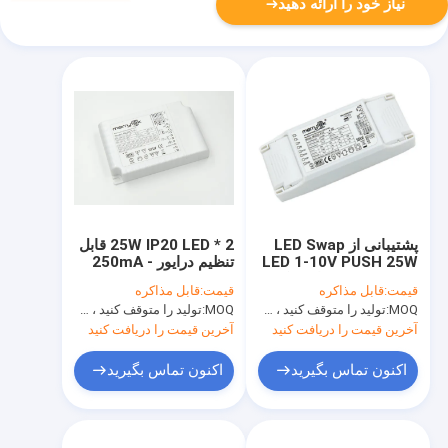
نیاز خود را ارائه دهید
پشتیبانی از LED Swap
2 * 25W IP20 LED قابل
LED 1-10V PUSH 25W
تنظیم درایور 250mA -
LED Module راننده کم
700mA برای LED Down
قیمت:
قابل مذاکره
قیمت:
قابل مذاکره
نور با حفاظت از مدار
Light
MOQ:
تولید را متوقف کنید ، موجود نیست
MOQ:
تولید را متوقف کنید ، موجود نیست
کوتاه
آخرین قیمت را دریافت کنید
آخرین قیمت را دریافت کنید
اکنون تماس بگیرید
اکنون تماس بگیرید