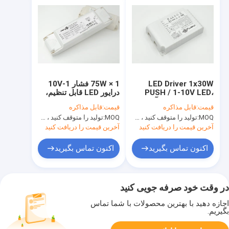
LED Driver 1x30W
1 × 75W فشار 1-10V
PUSH / 1-10V LED،
درایور LED قابل تنظیم،
250 تا 700 میلی آمپر
ولتاژ ثابت PWM
قیمت:
قابل مذاکره
قیمت:
قابل مذاکره
LED راننده LED
Dimming LED درایور
MOQ:
تولید را متوقف کنید ، موجود نیست
MOQ:
تولید را متوقف کنید ، موجود نیست
آخرین قیمت را دریافت کنید
آخرین قیمت را دریافت کنید
اکنون تماس بگیرید
اکنون تماس بگیرید
در وقت خود صرفه جویی کنید
اجازه دهید با بهترین محصولات با شما تماس
بگیریم.