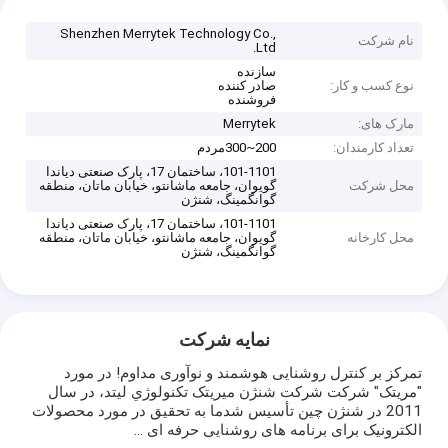
Shenzhen Merrytek Technology Co.,
نام شرکت
Ltd.
سازنده
نوع کسب و کار:
صادر کننده
فروشنده
مارک های:
Merrytek
تعداد کارمندان:
200~300مردم
101-1101، ساختمان 17، پارک صنعتی دیاندا
محل شرکت
گویوان، جامعه ماشانتو، خیابان ماتان، منطقه
گوانگمینگ، شنژن
101-1101، ساختمان 17، پارک صنعتی دیاندا
محل کارخانه
گویوان، جامعه ماشانتو، خیابان ماتان، منطقه
گوانگمینگ، شنژن
نمایه شرکت
تمرکز بر کنترل روشنایی هوشمند و نوآوری مداوم! در مورد
"مريتک" شركت شركت شنژن ميريتک تکنولوژي ليتد، در سال
2011 در شنژن چين تأسيس شدما به تحقیق در مورد محصولات
الکترونیک برای برنامه های روشنایی حرفه ای ...