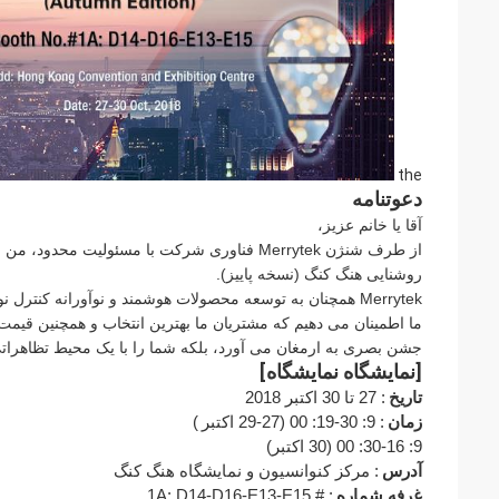
the
دعوتنامه
آقا یا خانم عزیز،
از طرف شنژن Merrytek فناوری شرکت با مسئولیت
روشنایی هنگ کنگ (نسخه پاییز).
Merrytek همچنان به توسعه محصولات هوشمند و نوآورانه کنترل نور پرداخته است.
ما اطمینان می دهیم که مشتریان ما بهترین انتخاب و همچنین قیمت ر
جشن بصری به ارمغان می آورد، بلکه شما را با یک محیط تظاهرات
[نمایشگاه نمایشگاه]
تاریخ
: 27 تا 30 اکتبر 2018
زمان
: 9: 30-19: 00 (27-29 اکتبر
)
9: 30-16: 00 (30 اکتبر)
آدرس
: مرکز کنوانسیون و نمایشگاه هنگ کنگ
غرفه شماره
: # 1A: D14-D16-E13-E15