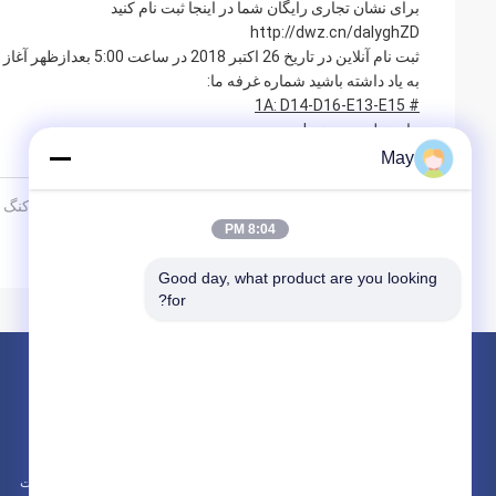
برای نشان تجاری رایگان شما در اینجا ثبت نام کنید
http://dwz.cn/dalyghZD
ثبت نام آنلاین در تاریخ 26 اکتبر 2018 در ساعت 5:00 بعدازظهر آغاز خواهد شد
به یاد داشته باشید شماره غرفه ما:
# 1A: D14-D16-E13-E15
ما منتظرت هستیم!
May
PREV:
نمایشگاه نمایشگاه | نمایشگاه بین المللی روشنایی هنگ کنگ در س
8:04 PM
NEXT:
سفر Merrytek در کویر Tengger
Good day, what product are you looking 
for?
محصولات
در باره
سنسور حرکت مایکروویو
اخبار
سنسور حرکتی قابل تنظیم
موارد
دتکتورهای حضور سنسور
نقشه سایت