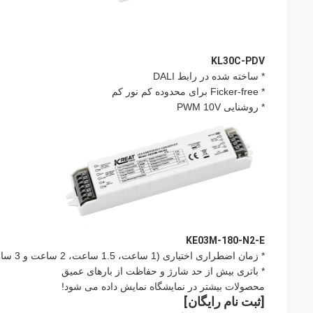
KL30C-PDV
* ساخته شده در رابط DALI
* Ficker-free برای محدوده کم نور کم
* روشنایی PWM 10V
KE03M-180-N2-E
* زمان اضطراری اختیاری (1 ساعت، 1.5 ساعت، 2 ساعت و 3 ساعت)
* باتری بیش از حد شارژ و حفاظت از بارهای عمیق
محصولات بیشتر در نمایشگاه نمایش داده می شود!
[ثبت نام رایگان]