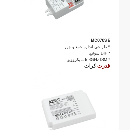
MC070S E
*
طراحی اندازه جمع و جور
* DIP سوئیچ
* 5.8GHz ISM مایکروویو
قدرت
کرات