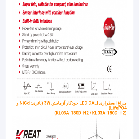
چراغ اضطراری LED DALI خودکار آزمایش 3W (باتری: NiCd و
LifePO4)
(KL03A-180D-N2 / KL03A-180D-H2)