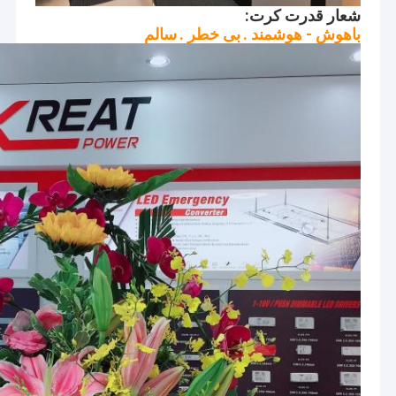
شعار قدرت کرت:
باهوش - هوشمند .
بی خطر .
سالم