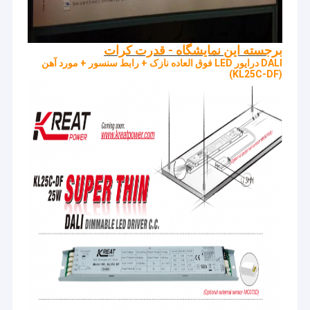
برجسته این نمایشگاه - قدرت کرات
DALI درایور LED فوق العاده نازک + رابط سنسور + مورد آهن
(KL25C-DF)