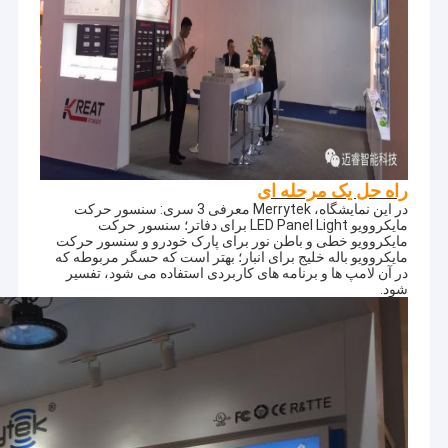
راه حل یک مرحله ای
در این نمایشگاه، Merrytek معرفی 3 سری: سنسور حرکت
مایکروویو LED Panel Light برای دفاتر؛ سنسور حرکت
مایکروویو خطی و باطن نور برای پارک خودرو و سنسور حرکت
مایکروویو باله خلیج برای انبار؛ بهتر است که حسگر مربوطه که
در آن لامپ ها و برنامه های کاربردی استفاده می شود، تفسیر
شود.
خونه
تمرکز بر کنترل روشنایی هوشمند و نوآوری مداوم
!
محصولات
در مورد "مريتک"
نمایش VR
شركت شركت شنژن ميريتک تکنولوژي ليتد، در سال 2011 در شنژن چين