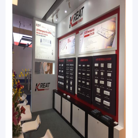
در حال حاضر اکثر درایورهای LED قابل کاهش دارای مشکلات فلک زدن
(به ویژه انواع PWM) هستند ، هنگامی که کمتر از 5٪ کم شده
است.تکنولوژی کمرنگ بدون فلک که اخیراً توسط مری تک توسعه یافته
است می تواند تقریباً تمام فلک ها را از بین ببرد و حتی وقتی که کمرنگ
شده به 2 درصد برسد.
محصولات معمولی: سری ML و KL.
بسته اضطراری برای چراغ های LED
از سال 2016 ، Merrytek به بسته اضطراری با کیفیت برای لوازم LED ،
مانند چراغ های سقف ، چراغ های سه ضلعی ، چراغ های پایین و چراغ های
پانلی اختصاص داده است.باطری با کیفیت بالا در تمام طیف ما استفاده
خواهد شد و اطمینان حاصل کنید که زمان عمر عالی و شهرت خوب.
محصولات معمولی: سری KE و ME.