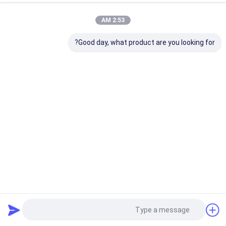
2:53 AM
Good day, what product are you looking for?
ارتفاع نصب 10 متری Casambi Wireless Detectors آشکارساز IR
با DALI و PUSH
سنسور حرکت PIR
2025-07-22
18 نظرات