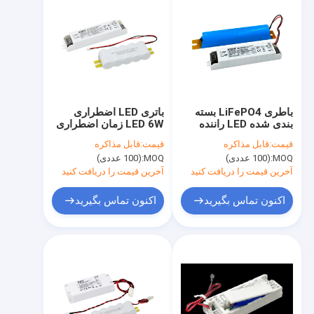
باطری LiFePO4 بسته
باتری LED اضطراری
بندی شده LED راننده
LED 6W زمان اضطراری
اضطراری قدرت 5W
1.5h و باتری NiCd
قیمت:
قابل مذاکره
قیمت:
قابل مذاکره
زمان اضطراری 3 ساعت
خارجی KE003-
MOQ:
(100 عددی)
MOQ:
(100 عددی)
06M090NE
آخرین قیمت را دریافت کنید
آخرین قیمت را دریافت کنید
اکنون تماس بگیرید
اکنون تماس بگیرید
خونه
محصولات
نمایش VR