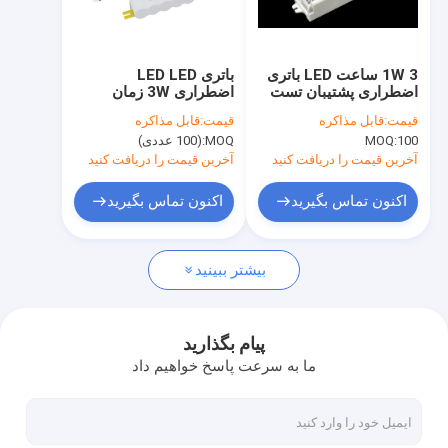
درباره ما
تور کارخانه
1W 3 ساعت LED باتری
باتری LED LED
اضطراری پشتیبان تست
اضطراری 3W زمان
کنترل کیفیت
اتوماتیک و تست خود
اضطراری 3 ساعت و
قیمت:
قابل مذاکره
قیمت:
قابل مذاکره
اختیاری با 5 سال گارانتی
باتری NiCd خارجی
100
MOQ:
MOQ:
(100 عددی)
KE008-03M180NE
با ما تماس بگیرید
آخرین قیمت را دریافت کنید
آخرین قیمت را دریافت کنید
اخبار
اکنون تماس بگیرید
اکنون تماس بگیرید
پرونده ها
بیشتر ببینید
درخواست نقل قول
Video
پیام بگذارید
ما به سرعت پاسخ خواهیم داد
سنسور حرکت مایکروویو