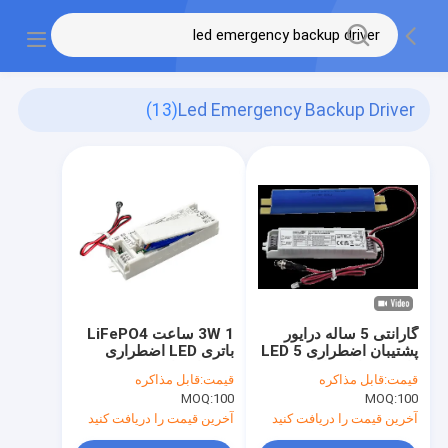
(13)
Led Emergency Backup Driver
گارانتی 5 ساله درایور
3W 1 ساعت LiFePO4
پشتیبان اضطراری LED 5
باتری LED اضطراری
وات 3 ساعته با باتری
پشتیبان راننده تست
قیمت:
قابل مذاکره
قیمت:
قابل مذاکره
LiFePO4 تست خودکار و
اتوماتیک و تست خود
MOQ:
100
MOQ:
100
خودآزمایی اختیاری
اختیاری با 5 سال گارانتی
آخرین قیمت را دریافت کنید
آخرین قیمت را دریافت کنید