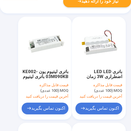
نیاز خود را ارائه دهید
باتری LED LED
باتری لیتیوم یون KE002-
اضطراری 3W زمان
03M090KB باتری لیتیوم
اضطراری 3 ساعت و
یون درایور اضطراری
قیمت:
قابل مذاکره
قیمت:
قابل مذاکره
باتری NiCd خارجی
1.5W درایور اضطراری
MOQ:
(100 عددی)
MOQ:
(100 عددی)
1.5W
KE005-03M180NE
آخرین قیمت را دریافت کنید
آخرین قیمت را دریافت کنید
اکنون تماس بگیرید
اکنون تماس بگیرید