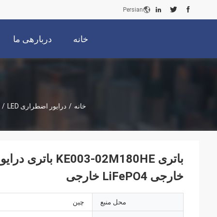
Persian
خانه
دربارهی ما
خانه
/
درایور اضطراری LED
/
خارجی LiFePO4 خارجی
محل منبع
چين