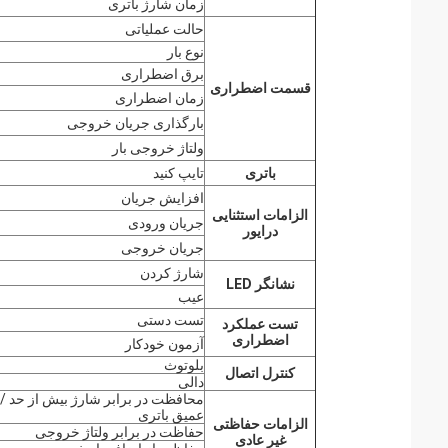
زمان شارژ باتری
حالت عملیاتی
نوع بار
برق اضطراری
قسمت اضطراری
زمان اضطراری
بارگذاری جریان خروجی
ولتاژ خروجی بار
باتری
تایپ کنید
افزایش جریان
الزامات استثنایی
جریان ورودی
درایور
جریان خروجی
شارژ کردن
نشانگر LED
عیب
تست دستی
تست عملکرد
اضطراری
آزمون خودکار
بلوتوث
کنترل اتصال
دالی
محافظت در برابر شارژ بیش از حد / 
عمیق باتری
الزامات حفاظتی
حفاظت در برابر ولتاژ خروجی
غیر عادی