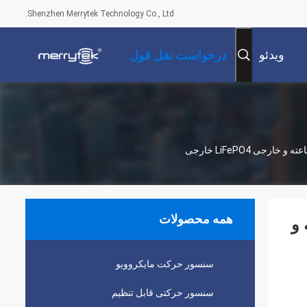
Shenzhen Merrytek Technology Co., Ltd.
ویدئو
درخواست نقل قول
همه محصولات
ن اضطراری 3 ساعته و
سنسور حرکت مایکروویو
سنسور حرکتی قابل تنظیم