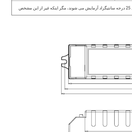
تمام پارامترها بر روی ولتاژ ورودی 230Vac، دمای محیط 25 درجه سانتیگراد آزمایش می شوند، مگر اینکه غیر از این مشخص