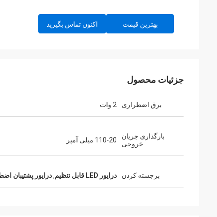
بهترین قیمت
اکنون تماس بگیرید
جزئیات محصول
برق اضطراری
2 وات
بارگذاری جریان
110-20 میلی آمپر
خروجی
برجسته کردن
درایور LED قابل تنظیم
,
درایور پشتیبان اضطرا