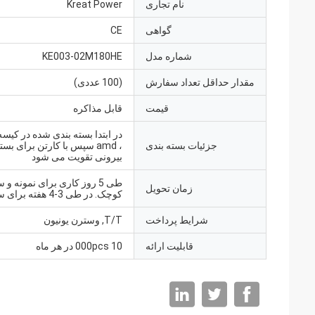
نام تجاری
Kreat Power
گواهی
CE
شماره مدل
KE003-02M180HE
مقدار حداقل تعداد سفارش
(100 عددی)
قیمت
قابل مذاکره
در ابتدا بسته بندی شده در کیس
جزئیات بسته بندی
، amd سپس با کارتن برای بس
بیرونی تقویت می شود
طی 5 روز کاری برای نمونه 
زمان تحویل
کوچک. در طی 3-4 هفته برای سفارش فله
شرایط پرداخت
T/T, وسترن یونیون
قابلیت ارائه
10 000pcs در هر ماه