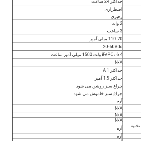
حداکثر 24 ساعت
اضطراری
رهبری
2 وات
3 ساعت
110-20 میلی آمپر
20-60Vdc
6.4 ولت 1500 میلی آمپر ساعت
iFePO
4:
N/A
حداکثر 1 A
حداکثر 1.5 آمپر
چراغ سبز روشن می شود
چراغ سبز خاموش می شود
آره
N/A
N/A
N/A
تخلیه
آره
آره