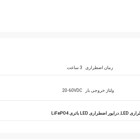
زمان اضطراری
3 ساعت
ولتاژ خروجی بار
20-60VDC
ری LED
,
درایور اضطراری LED باتری LiFePO4