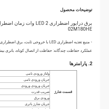
توضیحات محصول
02M180HE
- منبع تغذیه اضطراری LED با خروجی ثابت، برق اضطراری 2 وات و محدوده ولتاژ خروجی گسترده.
عملکرد حفاظت چندگانه: حفاظت از اتصال کوتاه، باتری بیش
2. پارامترها
ولتاژ ورودی نامی
جریان ورودی نامی
جریان ورودی ورودی
قسمت شارژ
ضریب قدرت
ورودی برق
جریان شارژ باتری