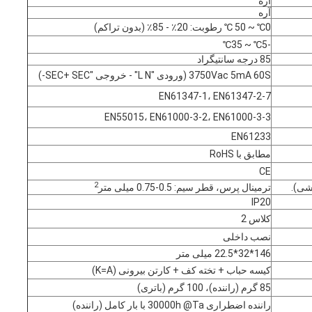
آره
آره
0℃ ~ 50 ℃ رطوبت: 20٪ - 85٪ (بدون تراکم)
-5℃ ~ 35℃
85 درجه سانتیگراد
3750Vac 5mA 60S (ورودی "L N" - خروجی "SEC+ SEC-)
EN61347-1، EN61347-2-7
EN55015، EN61000-3-2، EN61000-3-3
EN61233
مطابق با RoHS
CE
2
شی).
ترمینال پرس، قطر سیم: 0.5-0.75 میلی متر
IP20
کلاس 2
نصب داخلی
146*32*22.5 میلی متر
کیسه حباب + تخته کف + کارتن بیرونی (K=A)
85 گرم (راننده)، 100 گرم (باتری)
راننده اضطراری 30000h @Ta با بار کامل (راننده)