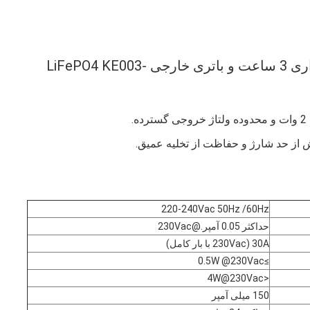
برق درایور اضطراری LED 2 وات زمان اضطراری 3 ساعت و باتری خارجی LiFePO4 KE003-
 از حد شارژ و حفاظت از تخلیه عمیق.
220-240Vac 50Hz /60Hz
حداکثر 0.05 آمپر.@230Vac
30A (230Vac با بار کامل)
≥0.5W @230Vac
<4W@230Vac
150 میلی آمپر