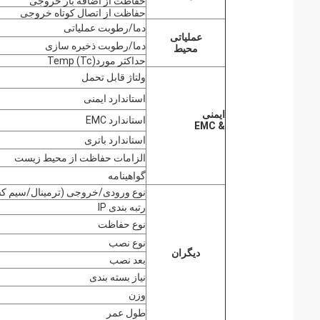
حفاظت از اضافه بار خروجی
حفاظت از اتصال کوتاه خروجی
دما/رطوبت عملیاتی
عملیاتی
دما/رطوبت ذخیره سازی
محیط
حداکثر موردTemp (Tc)
ولتاژ قابل تحمل
استاندارد ایمنی
ایمنی
استاندارد EMC
& EMC
استاندارد باتری
الزامات حفاظت از محیط زیست
گواهینامه
نوع ورودی/خروجی (ترمینال/سیم ک
رتبه بندی IP
نوع حفاظت
نوع نصب
دیگران
بعد نصب
نیاز بسته بندی
وزن
طول عمر