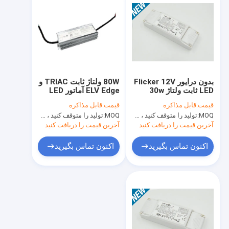
بدون درایور Flicker 12V
80W ولتاژ ثابت TRIAC و
LED ثابت ولتاژ 30w
ELV Edge آماتور LED
قابل تنظیم LED 24Vdc،
قیمت:
قابل مذاکره
قیمت:
قابل مذاکره
3.33A حداکثر. MLU80V-
MOQ:
تولید را متوقف کنید ، موجود نیست
MOQ:
تولید را متوقف کنید ، موجود نیست
T1
آخرین قیمت را دریافت کنید
آخرین قیمت را دریافت کنید
اکنون تماس بگیرید
اکنون تماس بگیرید
خونه
محصولات
نمایش VR