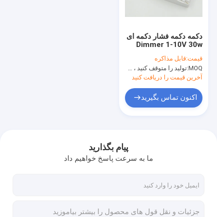
درباره ما
تور کارخانه
دکمه دکمه فشار دکمه ای
Dimmer 1-10V 30w
کنترل کیفیت
قیمت:
قابل مذاکره
MOQ:
تولید را متوقف کنید ، موجود نیست
با ما تماس بگیرید
آخرین قیمت را دریافت کنید
اخبار
اکنون تماس بگیرید
پرونده ها
درخواست نقل قول
پیام بگذارید
ما به سرعت پاسخ خواهیم داد
Video
سنسور حرکت مایکروویو