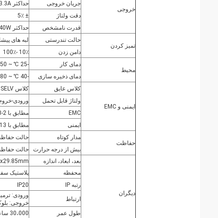
جریان خروجی
حداکثر 3.3A
خروجی
دقت ولتاژ
± 5٪
قدرت نامشخص
حداکثر 40W
حالت تندرستی
لبه های پیشا
تمیز کردن
دامن زدن
10٪ -100٪
دمای کار
-25 ℃ ~ 50 ℃
محیط
دمای ذخیره سازی
-40 ℃ ~ 80 ℃
کلاس عایق
کلاس II، SELV
ولتاژ قابل تحمل
ورودی-خروجی: / 5mA / 1min
ایمنی و EMC
EMC
مطابق با EN55015، EN61000-3-2 کلاس C، EN61000-3-3، EN61547
ایمنی
مطابق با EN61347-1، EN61347-2-13
مدار کوتاه
حالت حفاظت:
حفاظت
بیش از درجه حرارت
حالت حفاظت:
بعد، ابعاد، اندازه
8x29.85mm
محفظه
پلاستیک سفی
رتبه IP
IP20
دیگران
ورودی: ترمینال نوع ف
ارتباط
خروجی: بلوک ترمین
طول عمر
30،000 ساعت