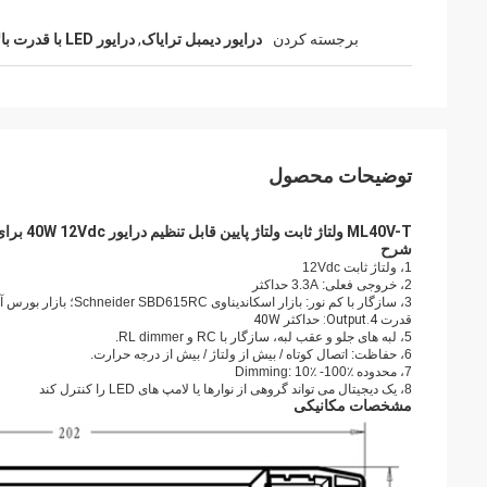
برجسته کردن
درایور دیمبل ترایاک
,
درایور LED با قدرت بالا
توضیحات محصول
ML40V-T ولتاژ ثابت ولتاژ پایین قابل تنظیم درایور 40W 12Vdc برای نوار LED پیشرو و لبه کم نور
شرح
1، ولتاژ ثابت 12Vdc
2، خروجی فعلی: 3.3A حداکثر
3،
سازگار با کم نور: بازار اسکاندیناوی Schneider SBD615RC؛
بازار بورس آلمان-  T
قدرت 4.Output: حداکثر 40W
5، لبه های جلو و عقب لبه، سازگار با RC و RL dimmer.
6، حفاظت: اتصال کوتاه / بیش از ولتاژ / بیش از درجه حرارت.
7، محدوده Dimming: 10٪ -100٪
8، یک دیجیتال می تواند گروهی از نوارها یا لامپ های LED را کنترل کند
مشخصات مکانیکی