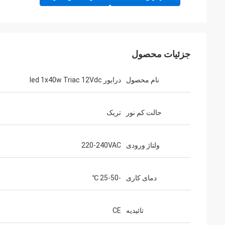
جزئیات محصول
نام محصول
درایور led 1x40w Triac 12Vdc
حالت کم نور
تریک
ولتاژ ورودی
220-240VAC
دمای کاری
-25-50 ℃
تائیدیه
CE