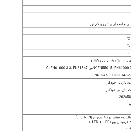
نی و لبه های پیشروی کم نور
3.7kVac 
 بازیابی خودکار
 بازیابی خودکار
202x5
د
شار نوع 4 سوراخ (L، L، N، N)
ال پیچ (LED +، LED -)