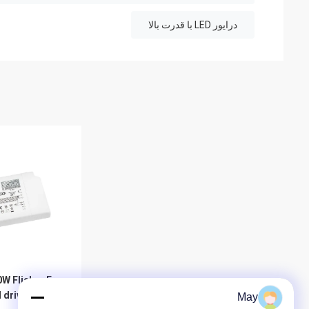
درایور LED با قدرت بالا
d driver KL40C-
May