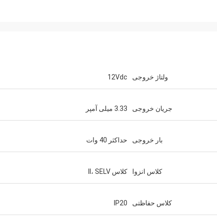
ولتاژ خروجی
12Vdc
جریان خروجی
3.33 میلی آمپر
بار خروجی
حداکثر 40 وات
کلاس انزوا
کلاس II، SELV
کلاس حفاظتی
IP20