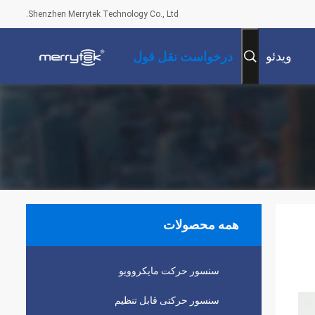
Shenzhen Merrytek Technology Co., Ltd.
ویدئو
درخواست نقل قول
همه محصولات
سنسور حرکت مایکروویو
سنسور حرکتی قابل تنظیم