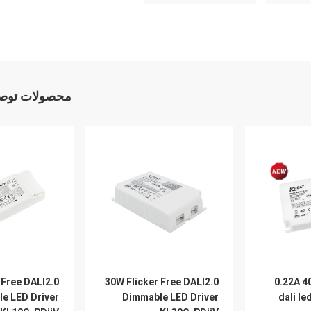
محصولات توصی
30W Flicker Free DALI2.0
0.22A 40W Flicker Free
e LED Driver
Dimmable LED Driver
dali le