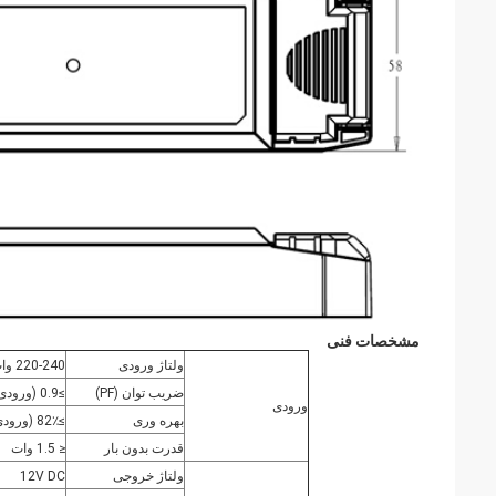
مشخصات فنی
ولتاژ ورودی
220-240 وات، 50 / 60Hz
ضریب توان (PF)
≥0.9 (ورودی 240 وات، بار کامل و بدون دیمر)
ورودی
بهره وری
≥82٪ (ورودی @ 240Vac، بار کامل و بدون دیمر)
قدرت بدون بار
≤ 1.5 وات
ولتاژ خروجی
12V DC