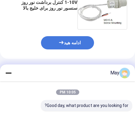
1-10V کنترل برداشت نور روز
سنسور نور روز برای خلیج بالا
ادامه هید
محصولات توصیه شده
May
10:05 PM
Good day, what product are you looking for?
سنسور نور روز 12Vdc با
1-10 ولت سنسور سلول
IP65 خروجی 
اولویت نور روز و عملکرد
های عکاسی سوئیچ