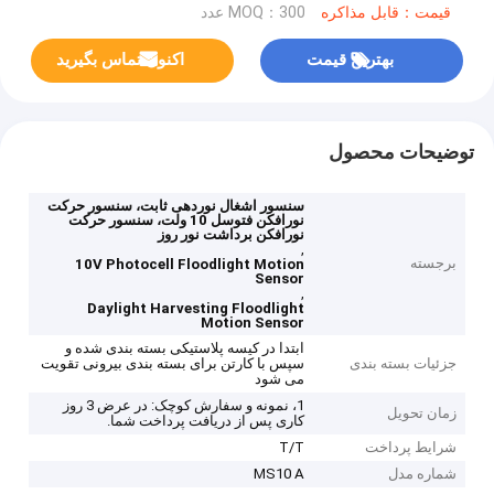
قیمت：قابل مذاکره
MOQ：300 عدد
بهترین قیمت
اکنون تماس بگیرید
توضیحات محصول
سنسور اشغال نوردهی ثابت، سنسور حرکت
نورافکن فتوسل 10 ولت، سنسور حرکت
نورافکن برداشت نور روز
,
برجسته
10V Photocell Floodlight Motion
Sensor
,
Daylight Harvesting Floodlight
Motion Sensor
ابتدا در کیسه پلاستیکی بسته بندی شده و
جزئیات بسته بندی
سپس با کارتن برای بسته بندی بیرونی تقویت
می شود
1، نمونه و سفارش کوچک: در عرض 3 روز
زمان تحویل
کاری پس از دریافت پرداخت شما.
شرایط پرداخت
T/T
شماره مدل
MS10 A