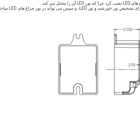
11.Merrytek MS02 تصویب 2dp فتودئید ​​و برنامه نویسی مناسب برای تشخیص نور خورشید و نور LED، و سپ