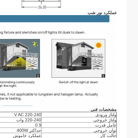
عملکرد نور شب
مشخصات فنی
ولتاژ ورودی
220-240 V AC
ولتاژ خروجی
220-240 وات
عامل قدرت
0.9
توان خروجی
حداکثر 400W
حالت کار
عملکرد خاموش