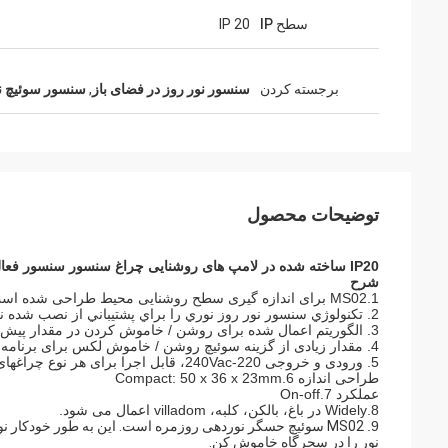
سطح IP
IP 20
برجسته کردن
سنسور نور روز در فضای باز
,
سنسور سوئیچ ن
توضیحات محصول
IP20 ساخته شده در لامپ های روشنایی چراغ سنسور سنسور فعال بودن ON / OFF
شرح
1.MS02 برای اندازه گیری سطح روشنایی محیط طراحی شده است و سپس بارگذاری مجدد / افزایش بار را به مقدار لومیت اندازه گیری می کند
2. تکنولوژي سنسور نور روز نوري را براي پشتيباني از نصب شده نصب کنيد.
3. الگوریتم اعمال شده برای روشن / خاموش کردن در مقدار پیش فرض لوکس.
4. مقدار زیادی از گزینه سوئیچ روشن / خاموش لکس برای برنامه های مختلف محیط زیست.
5. ورودی و خروجی 220-240Vac، قابل اجرا برای هر نوع چراغهای جلو.
طراحی اندازه 6.Compact: 50 x 36 x 23mm
عملکرد 7.On-off
8.Widely در باغ، بالکن، کلبه، villadom اعمال می شود.
9.
MS02 سوئیچ حسگر نوردهی روزمره است. این به طور خودکار
نور را در سحرگاه خاموش کن.