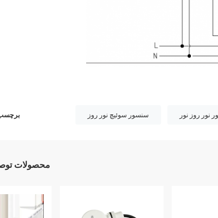
 نور روز نور
سنسور سوئیچ نور روز
برچسب 
محصولات توصی