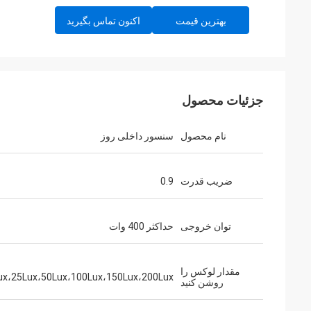
بهترین قیمت
اکنون تماس بگیرید
جزئیات محصول
نام محصول
سنسور داخلی روز
ضریب قدرت
0.9
توان خروجی
حداکثر 400 وات
مقدار لوکس را
ux،25Lux،50Lux،100Lux،150Lux،200Lux
روشن کنید