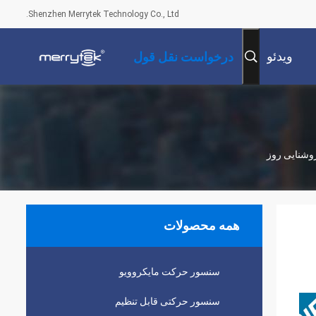
Shenzhen Merrytek Technology Co., Ltd.
ویدئو
درخواست نقل قول
همه محصولات
سنسور حرکت مایکروویو
سنسور حرکتی قابل تنظیم