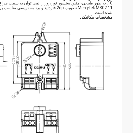
10. به طور طبیعی، چنین سنسور نور روز را نمی توان به سمت چراغ های LED نصب کرد چرا که نور LED آن را مختل می کند.
شده است.
مشخصات مکانیکی