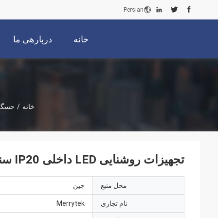
Persian
خانه
دربارهی ما
خانه
/
حسگر 
تجهیزات روشنایی LED داخلی IP20 سنسور سوئیچ روشن/خاموش روشنایی روز
محل منبع
چین
نام تجاری
Merrytek