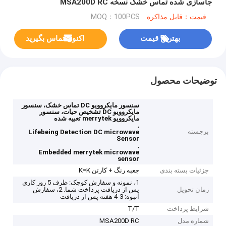
جاسازی شده تماس خشک نسخه MSA200D RC
قیمت：قابل مذاکره
MOQ：100PCS
بهترین قیمت
اکنون تماس بگیرید
توضیحات محصول
سنسور مایکروویو DC تماس خشک، سنسور
مایکروویو DC تشخیص حیات، سنسور
مایکروویو merrytek تعبیه شده
,
برجسته
Lifebeing Detection DC microwave
Sensor
,
Embedded merrytek microwave
sensor
جزئیات بسته بندی
جعبه رنگ + کارتن K=K
1، نمونه و سفارش کوچک: ظرف 5 روز کاری
زمان تحویل
پس از دریافت پرداخت شما. 2، سفارش
انبوه: 3-4 هفته پس از دریافت
شرایط پرداخت
T/T
شماره مدل
MSA200D RC