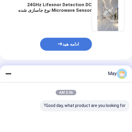
24GHz Lifesnor Detection DC
Microwave Sensor نوع جاسازی شده
تماس خشک نسخه MSA200D RC
ادامه هید
محصولات توصیه شده
May
2:36 AM
Good day, what product are you looking for?
MSA021D RC 24GHz
رصد کننده اشغال
12Vdc PWM