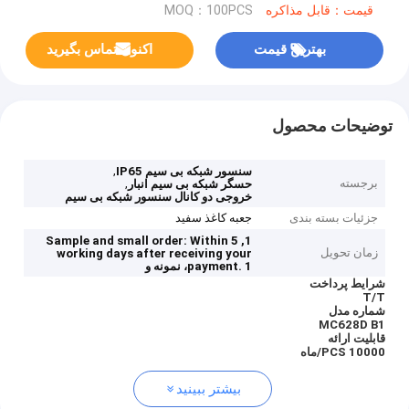
قیمت：قابل مذاکره
MOQ：100PCS
بهترین قیمت
اکنون تماس بگیرید
توضیحات محصول
,
سنسور شبکه بی سیم IP65
برجسته
,
حسگر شبکه بی سیم انبار
خروجی دو کانال سنسور شبکه بی سیم
جزئیات بسته بندی
جعبه کاغذ سفید
1, Sample and small order: Within 5
زمان تحویل
working days after receiving your
1، نمونه و
payment.
شرایط پرداخت
T/T
شماره مدل
MC628D B1
قابلیت ارائه
10000 PCS/ماه
بیشتر ببینید