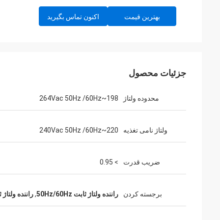
بهترین قیمت
اکنون تماس بگیرید
جزئیات محصول
محدوده ولتاژ
198~264Vac 50Hz /60Hz
ولتاژ نامی تغذیه
220~240Vac 50Hz /60Hz
ضریب قدرت
> 0.95
برجسته کردن
راننده ولتاژ ثابت 50Hz/60Hz
,
راننده ولتاژ ثابت 