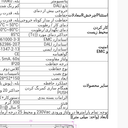
پتانسیومتر
بله، 100kΩ
تابع DALI
کم رنگ شدن DALI (حداکثر طول سیم سرب: 300
خروجی بیش از دمای
بله، قدرت را 
استثنا
P
چرخش
R
معادلات
حفاظت
حفاظت از مدار کوتاه خروجی
بله، قدرت را 
دمای کار / رطوبت
-25°C ~ 50°C رطوبت: 85٪ (غیر منجمد)
کار کردن
دمای نگهداری/رطوبت
-40°C~80°C، رطوبت:10%~95%
محیط زیست
حداکثر دمای مورد ((Tc)
85°C
استاندارد EMC
N61000-3-3
استاندارد DALI
C62386-207
امنیت
استاندارد ایمنی
61347-2-13
و EMC
گواهینامه
CE
ولتاژ مقاومت
3750Vac، 5mA، 60s ( ورود
درجه حفاظت
IP20
نوع حفاظت
کلاس دوم
نوع نصب
تاسیسات مس
ابعاد نصب
150*52*28 میلی متر
عملکرد حافظه
بله، (پوش ب
سایر محصولات
همگام سازی کمرنگ کردن
حداکثر 20 واحد
PUSH
الزامات بسته بندی
دستورکار+کار
وزن
300 گرم
زندگی
5 سال @Ta 100٪ بار
توجه: تمام پارامترها در ولتاژ ورودی 230Vac و محیط 25 درجه آزمایش می شوند، مگر اینکه مشخص شود.
[
ابعاد (واحد: میلی متر)
]