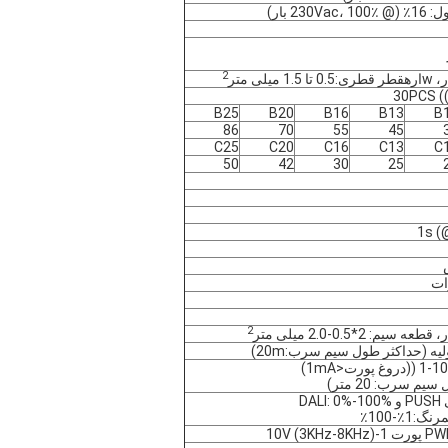
230 بار)
2
 w
اره
قطر قطری:0.5 تا 1.5 میلی متر
30PCS (
B25
B20
B16
B13
B
86
70
55
45
C25
C20
C16
C13
C
50
42
30
25
2
یم: 2*0.5-2.0 میلی متر
یه (حداکثر طول سیم سرب:20m)
ورت<1mA)
م سرب: 20 متر)
DA