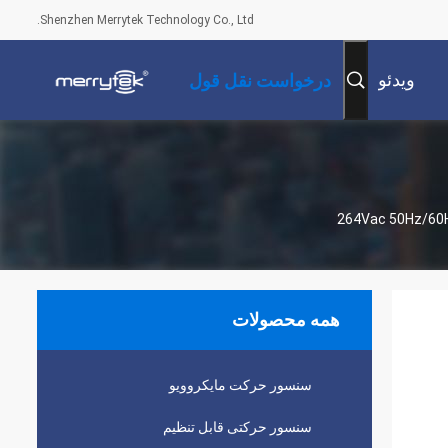
Shenzhen Merrytek Technology Co., Ltd.
ویدئو
درخواست نقل قول
همه محصولات
سنسور حرکت مایکروویو
سنسور حرکتی قابل تنظیم