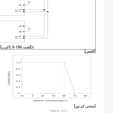
انگشت.
C 0-10V
کم رنگ
[
کاهش]
[
منحنی کم نور
]