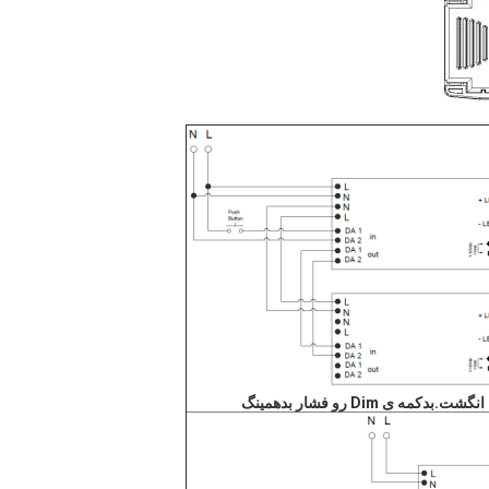
انگشت.
ب
دکمه ی Dim رو فشار بده
مینگ