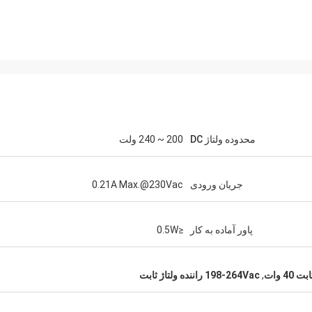
محدوده ولتاژ DC
200 ~ 240 ولت
جریان ورودی
0.21A Max.@230Vac
پاور آماده به کار
≤0.5W
40 وات
,
198-264Vac راننده ولتاژ ثابت