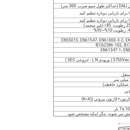
 متر)
برای بازیابی دوباره تنظیم کنید
برای بازیابی دوباره تنظیم کنید
EN55015، EN61547، EN61000-3-2، E
IEC62386-102، IE
EN61347-1، EN
ی L N - خروجی SEC )
تقل
ا عملکرد حافظه)
تون+کارتون بیرونی ((K=A)