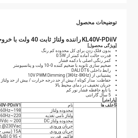
توضیحات محصول
KL40V-PDiiV
راننده ولتاژ ثابت 40 ولت با خروجی 24 ولت
[
ویژگی محصول
]
بدون فلک زدن برای کل محدوده کم رنگ
قدرت حالت آماده کمتر از 0.5W
کمر رنگی اصلی با دکمه فشار
ضخیم سازی ثانویه با ضخیم کننده 0-10 ولت و پتانسیومتر
رابط داخلی DALI DT6
پشتیبانی از 10V PWM Dimming (3KHz-8KHz)
حفاظت: مدار کوتاه / بیش از حد درجه حرارت / بیش از حد ولتاژ
جریان تخفیف در دمای محیط بالا
با تابع حافظه فشار نور کم
5 سال گارانتی
[
پارامتر
]
S
علف ها
نام
0V-PDiiV1
محدوده ولتاژ
198~264Vac 50Hz /60Hz
ولتاژ نامی تغذیه
220~240Vac 50Hz /60Hz
محدوده ولتاژ DC
200 ~ 240Vdc
جریان ورودی
x.@230Vac
جریان ورودی
15A (نیمی جریان پالس عرض 100US) @230VAC
فاکتور قدرت
> 0.95 (@230Vac، 100% بار)