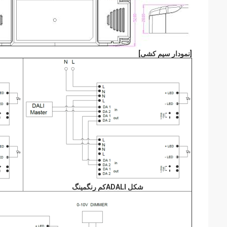
[
نمودار سیم کشی
]
شکل A
DALI
کم رنگ
مینگ