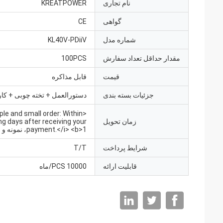
نام تجاری
KREATPOWER
گواهی
CE
شماره مدل
KL40V-PDiiV
مقدار حداقل تعداد سفارش
100PCS
قیمت
قابل مذاکره
جزئیات بسته بندی
دستورالعمل + تخته چوبی + کار
ple and small order: Within
زمان تحویل
ng days after receiving your
payment.</i> <b>1، نمونه و
شرایط پرداخت
T/T
قابلیت ارائه
10000 PCS/ماه