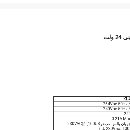
KL4
0.21A Ma