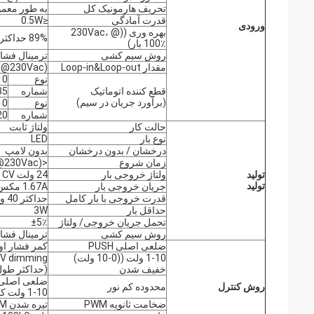
تحریف هارمونیک کل
به طور معمول: 16٪ (@ Vac، 100٪
قدرت آمادگی
≤0.5W
ورودی
بهره وری ((@ 230Vac،
89% حداکثر
100٪ بار)
روش سیم کشی
ترمینال فشار،
مقدار Loop-in&Loop-out
(@230Vac)
نوع
10
قطع کننده اتوماتیک
شماره
35
(برآورد جریان در سیم)
نوع
10
شماره
20
حالت کار
ولتاژ ثابت
نوع بار
LED
درخشان / بدون درخشان
بدون لامپ
زمان شروع
<1s (@230Vac)
تولید
ولتاژ خروجی بار
24 ولت CV
تولید
جریان خروجی بار
1.67A مکس
قدرت خروجی با بار کامل
حداکثر 40 وات
حداقل بار
3W
تحمل جریان خروجی/ ولتاژ
±5٪
روش سیم کشی
ترمینال فشار، قطعه س
ضلعی اصلی PUSH
کمر فشار اول
1-10 ولت ((0-10 ولت)
1-10V dimming ((دروغ پ
خفیف شدن
(حداکثر طول سی
ضلعی اصلی PUSH و LI: 0%-100%
روش کنترل
محدوده کم نور
1-10 ولت کمرنگ:1٪-100٪
ضخامت ثانویه PWM
تیره شدن PWM پورت 1-10V (3KHz-8KHz)