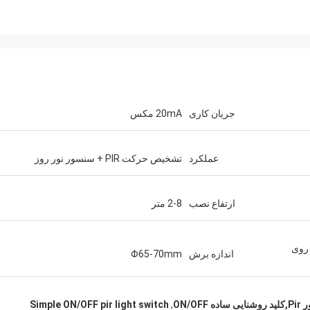
جریان کاری
20mA مکس
عملکرد
تشخیص حرکت PIR + سنسور نور روز
ارتفاع نصب
2-8 متر
شده روی
اندازه برش
Φ65-70mm
ه ON/OFF
,
Simple ON/OFF pir light switch