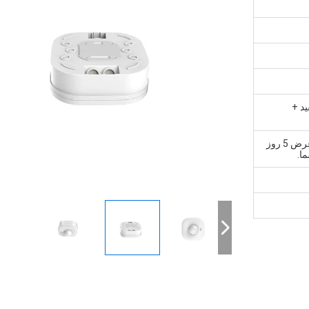
د +
1، نمونه و سفارش کوچک: در عرض 5 روز
ا.