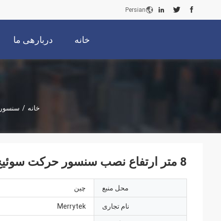
Persian
خانه
دربارهی ما
خانه
/
سنسور ح
8 متر ارتفاع نصب سنسور حرکت سوئیچ نور Pir با 3 گزینه نصب ساده ON / OFF
محل منبع
چین
نام تجاری
Merrytek