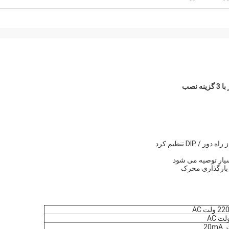
ولت AC
20m