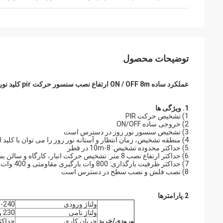
توضیحات محصول
عملکرد ساده ON / OFF 8m ارتفاع نصب سنسور حرکت pir کلید نور با 3 گزینه نصب
1. ویژگی ها
1) تشخیص حرکت PIR
2) خروجی ساده ON/OFF
3) تشخیص سنسور نور روز در دسترس است
4) منطقه تشخیص، زمان انتظار و آستانه نور روز را می توان با کلید از راه دور / DIP تنظیم کرد
5) حداکثر محدوده تشخیص: 8-10m در قطر
6) حداکثر ارتفاع نصب 8 متر: تشخیص حرکت انبار، کارگاه و سالن بسیار توصیه می شود
7) حداکثر ظرفیت بارگذاری: 800 وات بارگیری مقاومتی و 400 وات بارگذاری محرک
8) نصب فلش و نصب سطح در دسترس است
2.
پارامترها
ولتاژ ورودی
220-240 
ولتاژ نامی
230 ولت AC
ورودی/خرید
جریان کاری
حداکثر A