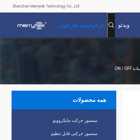
Shenzhen Merrytek Technology Co., Ltd.
ویدئو
درخواست نقل قول
همه محصولات
سنسور حرکت مایکروویو
سنسور حرکتی قابل تنظیم