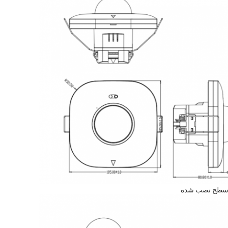
طح نصب شده