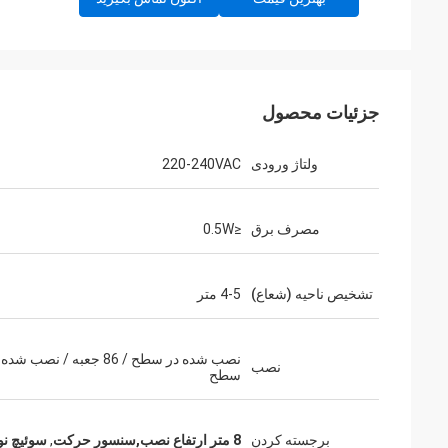
جزئیات محصول
ولتاژ ورودی
220-240VAC
مصرف برق
≤0.5W
تشخیص ناحیه (شعاع)
4-5 متر
نصب شده در سطح / 86 جعبه / نصب 
نصب
سطح
برجسته کردن
8 متر ارتفاع نصب,سنسور حرکت
,
سوئیچ نور Pir,کلید روشنایی ساد