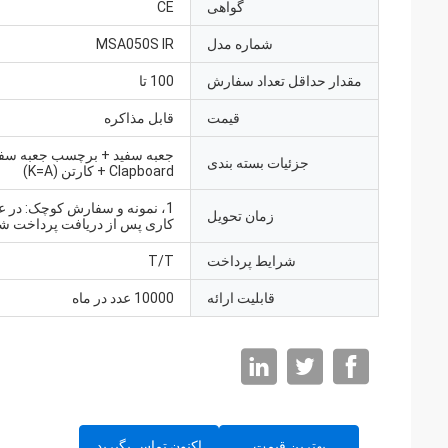
گواهی
CE
شماره مدل
MSA050S IR
مقدار حداقل تعداد سفارش
100 تا
قیمت
قابل مذاکره
جعبه سفید + برچسب جعبه سفی
جزئیات بسته بندی
Clapboard + کارتن (K=A)
زمان تحویل
کاری پس از دریافت پرداخت شم
شرایط پرداخت
T/T
قابلیت ارائه
10000 عدد در ماه
بهترین قیمت
اکنون تماس بگیرید