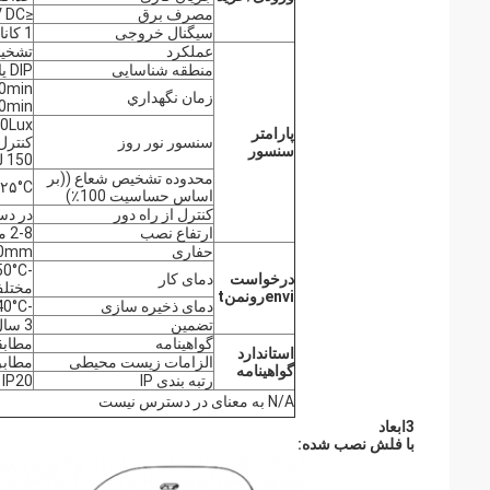
مصرف برق
≤0.5W @12/24V DC
سیگنال خروجی
1 کانال ON/OFF ((حداکثر 800 وات بار مقاومت و 400 وات بار تحرک)
عملکرد
تشخیص حرکت
منطقه شناسایی
DIP یا تنظیم از راه دور: 100%/75%/50%/25%
0min
زمان نگهداري
0min
150Lux
پارامتر
سنسور نور روز
کنترل از راه دو
سنسور
150 لوکس/ غیرفعال
محدوده تشخیص شعاع ((بر
۴-۵m@۲۵°C بر
اساس حساسیت 100٪)
کنترل از راه دور
در د
ارتفاع نصب
2-8 متر، ارزش معمولی: 6 متر
حفاری
70mm
درخواست
دمای کار
مختلف
i
nv
e
رونمن
t
دمای ذخیره سازی
-40°C تا +80°C
تضمین
3 سال ((در دسترس بر اساس کیفیت محصول)
گواهینامه
مطابقت
استاندارد
الزامات زیست محیطی
مطابق با
گواهینامه
رتبه بندی IP
IP20
N/A به معنای در دسترس نیست
3ابعاد
با فلش نصب شده: