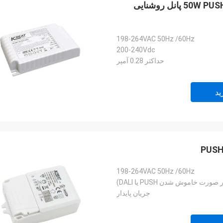
1-10 ولت LED Dimmable راننده 50W PUSH 1050mA IP20 LED پانل روشنایی
198-264VAC 50Hz /60Hz
200-240Vdc
حداکثر 0.28 آمپر
ید
198-264VAC 50Hz /60Hz
جریان پایدار