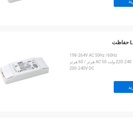
ید
198-264V AC 50Hz /60Hz
220-240 ولت AC 50 هرتز / 60 هرتز
200-240V DC
ید