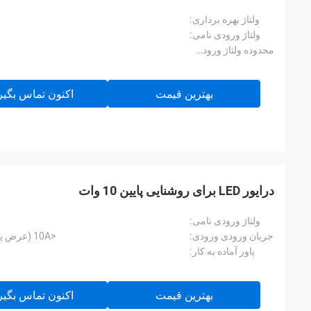
ولتاژ بهره برداری:
ولتاژ ورودی نامی:
محدوده ولتاژ ورودی DC:
بهترین قیمت
اکنون تماس بگیر
درایور LED برای روشنایی پایین 10 وات
ولتاژ ورودی نامی:
جریان ورودی ورودی:
<10A (عرض پالس نصف جریان 100US) @230VAC
پاور آماده به کار:
بهترین قیمت
اکنون تماس بگیر