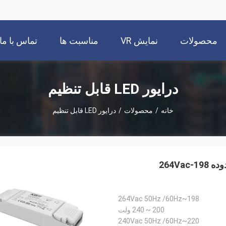
محصولات
نمایش VR
مناسبت ها
تماس با ما
درایور LED قابل تنظیم
خانه
/
محصولات
/
درایور LED قابل تنظیم
24V خروجی راننده ولتاژ ثابت با 40W قدرت و ولتاژ محدوده 198-264Vac
198~264Vac 50Hz /60Hz
200 ~ 240 ولت
220~240Vac 50Hz /60Hz