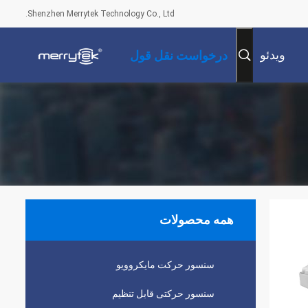
Shenzhen Merrytek Technology Co., Ltd.
ویدئو
درخواست نقل قول
همه محصولات
سنسور حرکت مایکروویو
سنسور حرکتی قابل تنظیم