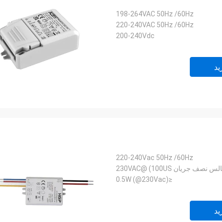
198-264VAC 50Hz /60Hz
220-240VAC 50Hz /60Hz
200-240Vdc
ید
220-240Vac 50Hz /60Hz
≤0.5W (@230Vac)
ید