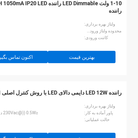
راننده
ولتاژ بهره برداری:
محدوده ولتاژ ورودی DC:
کاتنت ورودی:
بهترین قیمت
اکنون تماس بگیر
راننده LED 12W دایمی دالای LED با روش کنترل اصلی PUSH
ولتاژ بهره برداری:
پاور آماده به کار:
≤0.5W ((@230Vac در صورت خاموش شدن PUSH یا DALI)
حالت عملیاتی: