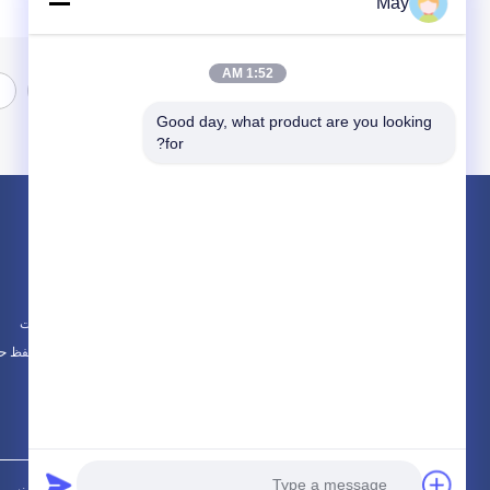
May
1:52 AM
1
Good day, what product are you looking 
for?
محصولات
در باره
سنسور حرکت مایکروویو
اخبار
سنسور حرکتی قابل تنظیم
موارد
دتکتورهای حضور سنسور
نقشه سایت
همه دسته بندی ها
سیاست حفظ ح