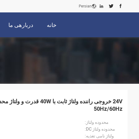
Persian
خانه
دربارهی ما
50Hz/60Hz
محدوده ولتاژ:
محدوده ولتاژ DC:
ولتاژ نامی تغذیه: