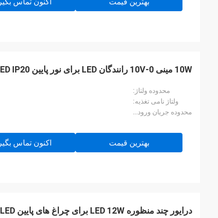
بهترین قیمت
اکنون تماس بگیر
10W مینی 0-10V رانندگان LED برای نور پایین LED IP20 حفاظت
محدوده ولتاژ:
ولتاژ نامی تغذیه:
محدوده جریان ورودی DC:
بهترین قیمت
اکنون تماس بگیر
درایور چند منظوره LED 12W برای چراغ های پایین LED