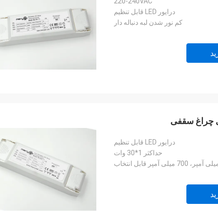
220-240VAC
درایور LED قابل تنظیم
کم نور شدن لبه دنباله دار
ید
درایور LED قابل تنظیم
حداکثر 1*30 وات
ید