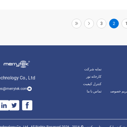
3
2
نمایه شرکت
کارخانه تور
hnology Co., Ltd.
کنترل کیفیت
es@merrytek.com
ریم خصوصی
تماس با ما