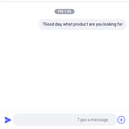
1:50 PM
Good day, what product are you looking for?
سنسور حرکت 5.8G Lifebeing با تشخیص حرکت مایکروویو
MSA015S
دتکتورهای حضور سنسور
2024-05-10
10194 نظرات