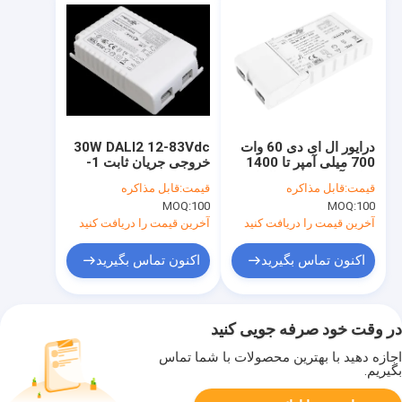
درایور ال ای دی 60 وات
30W DALI2 12-83Vdc
700 میلی آمپر تا 1400
خروجی جریان ثابت 1-
میلی آمپر، درایور ال ای
10v راننده LED
قیمت:
قابل مذاکره
قیمت:
قابل مذاکره
دی 1 تا 10 ولت با قابلیت
Dimmable برای پانل
MOQ:
100
MOQ:
100
تنظیم نور و 5 سال
LED LED
گارانتی
آخرین قیمت را دریافت کنید
آخرین قیمت را دریافت کنید
اکنون تماس بگیرید
اکنون تماس بگیرید
در وقت خود صرفه جویی کنید
اجازه دهید با بهترین محصولات با شما تماس
بگیریم.