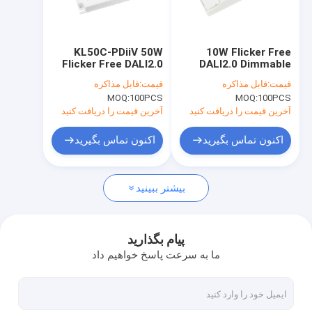
درباره ما
تور کارخانه
KL50C-PDiiV 50W
10W Flicker Free
Flicker Free DALI2.0
DALI2.0 Dimmable
کنترل کیفیت
Dimmable LED Driver
LED Driver KL10C-
قیمت:
قابل مذاکره
قیمت:
قابل مذاکره
PDiiV
MOQ:
100PCS
MOQ:
100PCS
با ما تماس بگیرید
آخرین قیمت را دریافت کنید
آخرین قیمت را دریافت کنید
اخبار
اکنون تماس بگیرید
اکنون تماس بگیرید
پرونده ها
بیشتر ببینید
درخواست نقل قول
Video
پیام بگذارید
ما به سرعت پاسخ خواهیم داد
سنسور حرکت مایکروویو