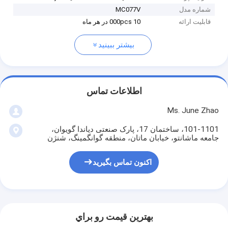
شماره مدل
MC077V
قابلیت ارائه
10 000pcs در هر ماه
بیشتر ببینید
اطلاعات تماس
Ms. June Zhao
101-1101، ساختمان 17، پارک صنعتی دیاندا گویوان،
جامعه ماشانتو، خیابان ماتان، منطقه گوانگمینگ، شنژن
اکنون تماس بگیرید
بهترين قيمت رو براي