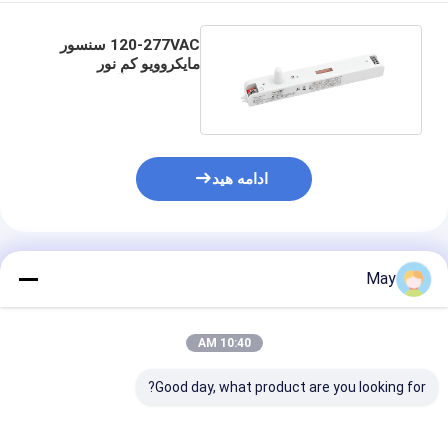
120-277VAC سنسور
مایکروویو کم نور
MC077V با آنتن سوزنی
ادامه هید
محصولات توصیه شده
May
10:40 AM
Good day, what product are you looking for?