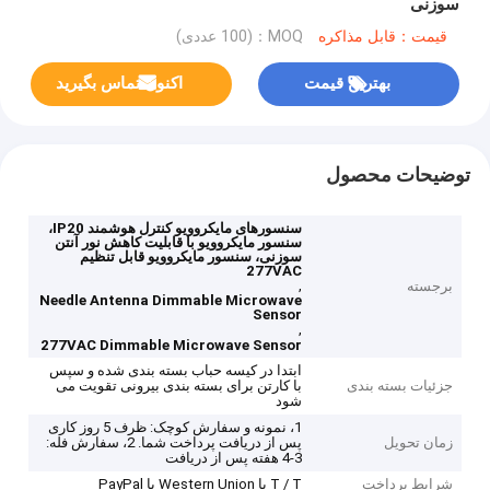
سوزنی
قیمت：قابل مذاکره
MOQ：(100 عددی)
بهترین قیمت
اکنون تماس بگیرید
توضیحات محصول
سنسورهای مایکروویو کنترل هوشمند IP20،
سنسور مایکروویو با قابلیت کاهش نور آنتن
سوزنی، سنسور مایکروویو قابل تنظیم
277VAC
,
برجسته
Needle Antenna Dimmable Microwave
Sensor
,
277VAC Dimmable Microwave Sensor
ابتدا در کیسه حباب بسته بندی شده و سپس
جزئیات بسته بندی
با کارتن برای بسته بندی بیرونی تقویت می
شود
1، نمونه و سفارش کوچک: ظرف 5 روز کاری
زمان تحویل
پس از دریافت پرداخت شما. 2، سفارش فله:
3-4 هفته پس از دریافت
شرایط پرداخت
T / T یا Western Union یا PayPal