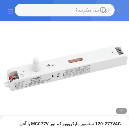
1
/
1
120-277VAC سنسور مایکروویو کم نور MC077V با آنتن