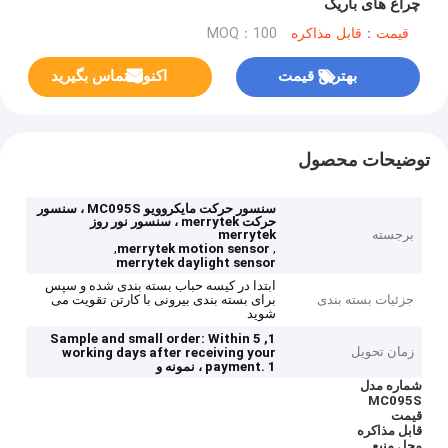
چراغ های باریک
قیمت：قابل مذاکره
MOQ：100
بهترین قیمت
اکنون تماس بگیرید
توضیحات محصول
سنسور حرکت مایکروویو MC095S ، سنسور
حرکت merrytek ، سنسور نور روز
برجسته
merrytek
,
,
merrytek motion sensor
merrytek daylight sensor
ابتدا در کیسه حباب بسته بندی شده و سپس
جزئیات بسته بندی
برای بسته بندی بیرونی با کارتن تقویت می
شوید
1, Sample and small order: Within 5
زمان تحویل
working days after receiving your
1 ، نمونه و
payment.
شماره مدل
MC095S
قیمت
قابل مذاکره
محل منبع