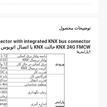
توضیحات محصول
KNX 24G FMCW حالت KNX با اتصال اتوبوس KNX یکپارچه
1پارامترها
دامنه ولتاژ برق کمکی
12 تا 30 ولت DC
ولتاژ ترمینال KNX
V DC
ورودی
برق کمکی در حال کار
12 ولت: 55 ± 3mA Max 24 ولت: 30 ± 3mA Max
کرنت ترمینال KNX
±1mA
قدرت کار
≤ 1W @ 24V DC
فرکانس کار
باند ISM 24GHz-24.25GHz
قدرت انتقال
حداکثر W
منطقه شناسایی
.5-4m
sence
زمان نگهداري
زمان نگه 
ion):
پارامتر
اندازه گیری
hange
سنسور