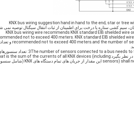
1. KNX bus wiring suggestion hand in hand to the end, star or tree 
2. KNX bus wiring wire recommends KNX standard EIB shielded wire or
ommended not to exceed 400 meters. KNX standard EIB shielded wire or
recommended not to exceed 400 meters.and the number of sensor connected to a bus is recommended to not exceed 12 و تعداد
3The number of sensors connected to a bus needs to fully consider the current load capacity of the power supply: تعداد س
متصل به یک اتوبوس باید به طور کامل ظرفیت بار فعلی منبع برق را در نظر بگیرد:t is the sum of the currents of all KNX devices (including
sensors) shall not be greater than the load current of the KNX power supply این مقدار از جریان های تمام د