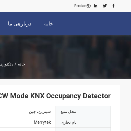
Persian
خانه
دربارهی ما
خانه
/
دتکتوره
24G FMCW Mode KNX Occupancy Detector با اتصال یک
محل منبع
شينزين، چين
نام تجاری
Merrytek