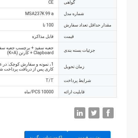
گواهی
CE
شماره مدل
MSA237K 99 a
مقدار حداقل تعداد سفارش
100 تا
قیمت
قابل مذاکره
جعبه سفید + برچسب جعبه سفی
جزئیات بسته بندی
Clapboard + کارتن (K=A)
زمان تحویل
کاری پس از دریافت پرداخت شم
شرایط پرداخت
T/T
قابلیت ارائه
10000 PCS/ماه
بهترین قیمت
اکنون تماس بگیرید