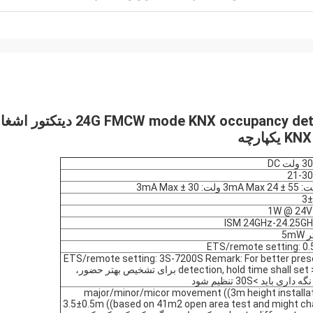
24G FMCW mode KNX occupancy detector with integrated KNX bus connector دیتک
21-30
3
5m
ETS/remote setting: 0
ETS/remote setting: 3S-7200S Remark: For better pre
detection, hold time shall set >30S برای تشخیص بهتر حضور،
داری باید >30S تنظیم شود
major/minor/micor movement ((3m height installat
3.5±0.5m ((based on 41m2 open area test and might c