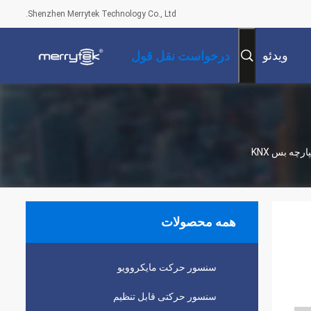
Shenzhen Merrytek Technology Co., Ltd.
ویدئو
درخواست نقل قول
همه محصولات
سنسور حرکت مایکروویو
سنسور حرکتی قابل تنظیم