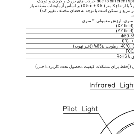
due to different space)) حرکت های بزرگ و کوچک و کوچک
(معمولاً با ارتفاع 3 متر): 3.5 ± 0.5m (بر اساس آزمایشات منطقه باز
ت
Φ50-
0°C...
FCC
 RoHS