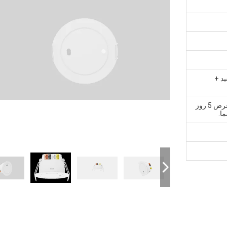
د +
1، نمونه و سفارش کوچک: در عرض 5 روز
ا.