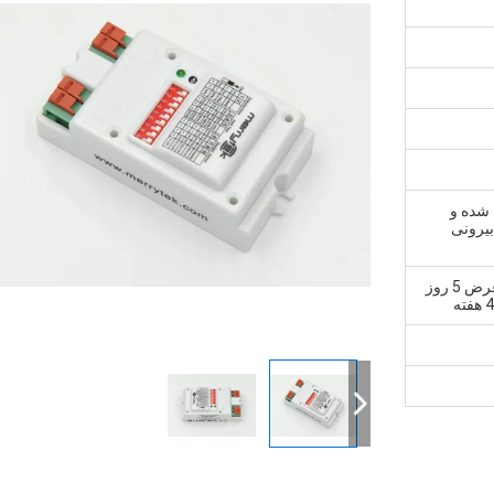
 شده و
بیرونی
1، نمونه و سفارش کوچک: در عرض 5 روز