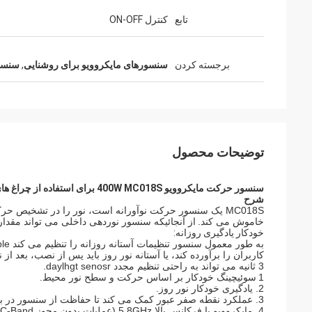
تابع
کنترل ON-OFF
برجسته کردن
سنسورهای مایکروویو برای روشنایی
,
سنسو
توضیحات محصول
سنسور حرکت مایکروویو 400W MC018S برای استفاده از چراغ های داخلی، 5.8G باند ISM موج
شرح
MC018S یک سنسور حرکت نوآورانه است، نور را در تشخیص 
خاموش می کند.
از آنجائیکه سنسور نوردهی داخلی می تواند مقدار
خودکار یادگیری روزانه:
به طور معمول سنسور تنظیمات آستانه روزانه را تنظیم می کند 5lux / 15lux /
3 ثانیه می تواند به راحتی تنظیم مجدد daylhgt senosr.
1
سوئیچینگ خودکار بر اساس حرکت و سطح نور محیط.
2. یادگیری خودکار نور روز.
3. عملکرد نقطه صفر عبور کمک می کند تا حفاظت از سنسور در برابر جریان عجله.
4. مایکروویو با فرکانس بالا 5.8GHz (عملیات بدون مجوز C-Band)