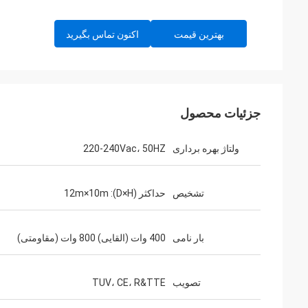
بهترین قیمت
اکنون تماس بگیرید
جزئیات محصول
ولتاژ بهره برداری
220-240Vac، 50HZ
تشخیص
حداکثر (D×H): 12m×10m
بار نامی
400 وات (القایی) 800 وات (مقاومتی)
تصویب
TUV، CE، R&TTE