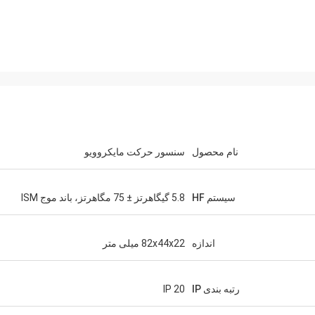
نام محصول
سنسور حرکت مایکروویو
سیستم HF
5.8 گیگاهرتز ± 75 مگاهرتز، باند موج ISM
اندازه
82x44x22 میلی متر
رتبه بندی IP
IP 20