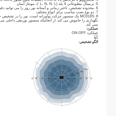
5. ترمینال مطبوعاتی 4 پله (L، N، N، L ')، مونتاژ آسان.
6. محدوده تشخیص، تاخیر زمانی و آستانه نور روز را می توانید دقیقا از طریق سوئیچ DIP تنظیم کنید.
7. دو نوع نصب مناسب برای انواع مختلف.
8.
MC018S یک سنسور حرکت نوآورانه است، نور را در تشخ
نگهداری را خاموش می کند.
از آنجائیکه سنسور نوردهی داخلی می 
نمی کند.
عملکرد:
عملکرد ON-OFF
الگو تشخیص: