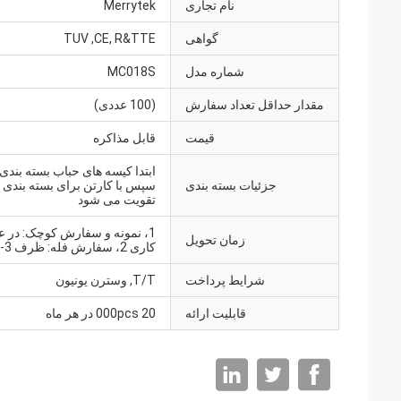
نام تجاری
Merrytek
گواهی
TUV ,CE, R&TTE
شماره مدل
MC018S
مقدار حداقل تعداد سفارش
(100 عددی)
قیمت
قابل مذاکره
ابتدا کیسه های حباب بسته بندی
جزئیات بسته بندی
سپس با کارتن برای بسته بندی 
تقویت می شود
زمان تحویل
کاری 2، سفارش فله: ظرف 3-4 هفته
شرایط پرداخت
T/T, وسترن یونیون
قابلیت ارائه
20 000pcs در هر ماه