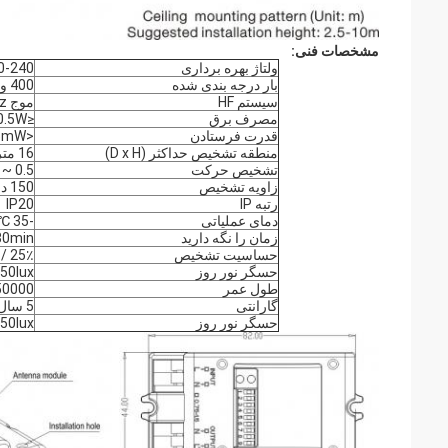
مشخصات فنی:
ولتاژ بهره برداری
220-240 وات، 
بار درجه بندی شده
400 وات (القایی)، 1200 وات (مقاومت)
سیستم HF
موج 5.8GHz ± 75MHz، موج موج ISM
مصرف برق
≤0.5W (آماده به کار)، <1W (عملیات)
قدرت فرستادن
<0.5mW
منطقه تشخیص حداکثر (D x H)
16 متر x 9 متر
تشخیص حرکت
0.5 ~ 3m / s
زاویه تشخیص
150 درجه (نصب دیوار) 360 درجه (نصب سقف)
رتبه IP
IP20
دمای عملیاتی
-35 ℃ ~ 70 ℃
زمان را نگه دارید
 30min
حساسیت تشخیص
25٪ / 50٪ / 75٪ / 100٪
حسگر نور روز
x / 50lux
طول عمر
50000 ساع
گارانتی
5 سال
حسگر نور روز
 / 50lux