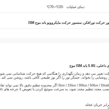
دمای عملیات
-35℃~70℃
ر حرکت نورافکن
,
سنسور حرکت مایکروویو باند موج ISM
حرکت تغییر می دهد و زمان نگهداری را هنگامی که هیچ حرکت شناسایی نمی شود
 روشنایی را بخواند، حسگر نور را اگر نور طبیعی کافی باشد، روشن نمی کند.
30lux / 50lux / Disable اگر محدوده تنظیم دقیق بالا نمی تواند 
کاربران را برآورده کند، یا آستانه نور روز باید پس از 