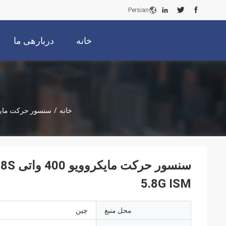
Persian
خانه
دربارهی ما
خانه
/
سنسور حرکت مایک
5.8G ISM
محل منبع
چین