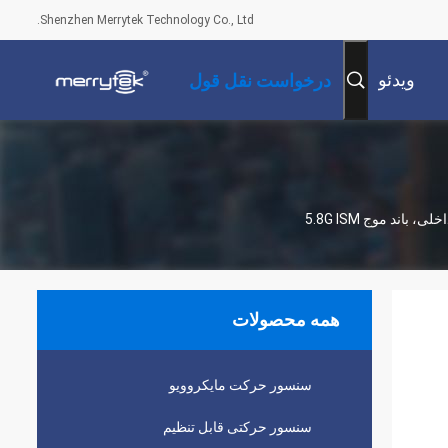
Shenzhen Merrytek Technology Co., Ltd.
ویدئو
درخواست نقل قول
همه محصولات
سنسور حرکت مایکروویو
سنسور حرکتی قابل تنظیم