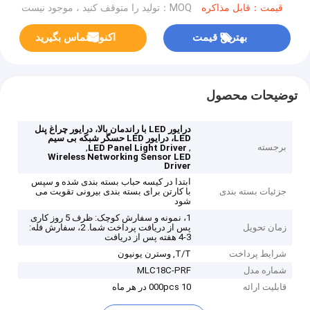
قیمت：قابل مذاکره
MOQ：تولید را متوقف کنید ، موجود نیست
بهترین قیمت
اکنون تماس بگیرید
توضیحات محصول
درایور LED با راندمان بالا، درایور چراغ پنل
LED، درایور LED حسگر شبکه بی سیم
برجسته
,
,
LED Panel Light Driver
Wireless Networking Sensor LED
Driver
ابتدا در کیسه حباب بسته بندی شده و سپس
جزئیات بسته بندی
با کارتن برای بسته بندی بیرونی تقویت می
شود
1، نمونه و سفارش کوچک: ظرف 5 روز کاری
زمان تحویل
پس از دریافت پرداخت شما. 2، سفارش فله:
3-4 هفته پس از دریافت
شرایط پرداخت
T/T, وسترن یونیون
شماره مدل
MLC18C-PRF
قابلیت ارائه
10 000pcs در هر ماه