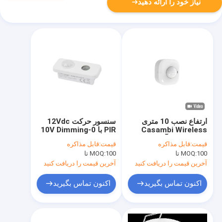
نیاز خود را ارائه دهید
ارتفاع نصب 10 متری
سنسور حرکت 12Vdc
Casambi Wireless
PIR با 0-10V Dimming
Detectors آشکارساز IR
برای نور پانل، عملکرد
قیمت:
قابل مذاکره
قیمت:
قابل مذاکره
با DALI و PUSH
اولویت نور روز
100 تا
MOQ:
100 تا
MOQ:
آخرین قیمت را دریافت کنید
آخرین قیمت را دریافت کنید
اکنون تماس بگیرید
اکنون تماس بگیرید