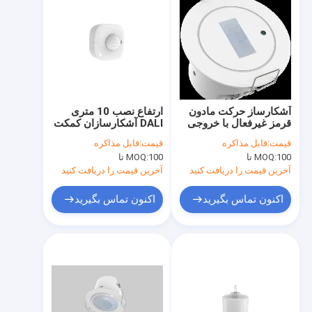
آشکارساز حرکت مادون
ارتفاع نصب 10 متری
قرمز غیرفعال با خروجی
DALI آشکارسازان کمکت
NO یا NC با ارتفاع نصب
اشغال با عملکرد جمع
قیمت:
قابل مذاکره
قیمت:
قابل مذاکره
4 متر
آوری نور روز
100 تا
MOQ:
100 تا
MOQ:
آخرین قیمت را دریافت کنید
آخرین قیمت را دریافت کنید
اکنون تماس بگیرید
اکنون تماس بگیرید
خونه
محصولات
نمایش VR