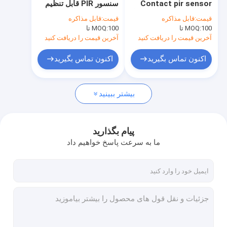
Contact pir sensor
سنسور PIR قابل تنظیم
سنسور حرکتی قابل تنظیم
sensor switch light با
0-10V با 3 روش نصب و
قیمت:
قابل مذاکره
قیمت:
قابل مذاکره
لنز مستطیل مستطیل
5 سال گارانتی
100 تا
MOQ:
دتکتورهای حضور سنسور
100 تا
MOQ:
آخرین قیمت را دریافت کنید
آخرین قیمت را دریافت کنید
درایور LED قابل تنظیم
اکنون تماس بگیرید
اکنون تماس بگیرید
سنسور حرکت PIR
بیشتر ببینید
سنسور خاموش عملکرد
راننده سنسور
پیام بگذارید
حسگر نور روز
ما به سرعت پاسخ خواهیم داد
سنسور حرکت DC
سنسور حرکت UL
سنسور حرکت DALI