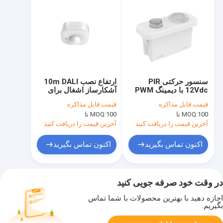
سنسور حرکتی PIR
ارتفاع نصب 10m DALI
12Vdc با دیمینگ PWM
آشکارساز اشغال برای
برای چراغ پنلی، عملکرد
نصب سطح در ارتفاعات
قیمت:
قابل مذاکره
قیمت:
قابل مذاکره
اولویت نور روز
نصب بزرگ
100 تا
MOQ:
100 تا
MOQ:
آخرین قیمت را دریافت کنید
آخرین قیمت را دریافت کنید
اکنون تماس بگیرید
اکنون تماس بگیرید
در وقت خود صرفه جویی کنید
اجازه دهید با بهترین محصولات با شما تماس
بگیریم.