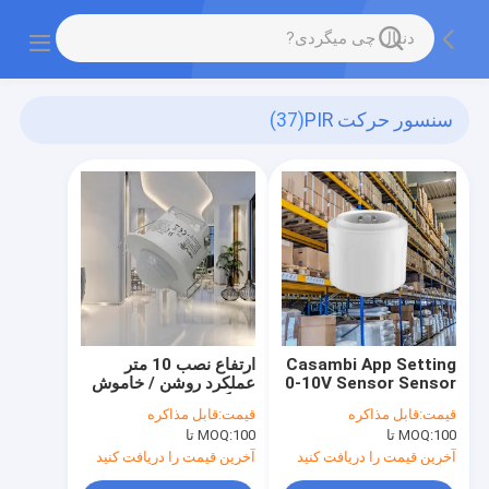
سنسور حرکت PIR
(37)
Casambi App Setting
ارتفاع نصب 10 متر
0-10V Sensor Sensor
عملکرد روشن / خاموش
برای High Bay Sensor
حسگر فاصله طولانی Pir
قیمت:
قابل مذاکره
قیمت:
قابل مذاکره
برای اندازه گیری حرکت
طراحی مستقل
100 تا
MOQ:
100 تا
MOQ:
آخرین قیمت را دریافت کنید
آخرین قیمت را دریافت کنید