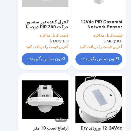
درباره ما
تور کارخانه
12Vdc PIR Casambi
کنترل کننده نور سنسور
Network Sensor
حرکت PIR 360 درجه با
کنترل کیفیت
Dimmable با ارتفاع
اندازه فشرده بدون
قیمت:
قابل مذاکره
قیمت:
قابل مذاکره
نصب حداکثر 12m برای
خروجی تماس خشک
100 تا
MOQ:
100 تا
MOQ:
باتن LED
با ما تماس بگیرید
آخرین قیمت را دریافت کنید
آخرین قیمت را دریافت کنید
اخبار
اکنون تماس بگیرید
اکنون تماس بگیرید
پرونده ها
درخواست نقل قول
Video
سنسور حرکت مایکروویو
12-24Vdc ورودی Dry
ارتفاع نصب 10 متر