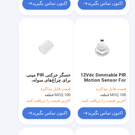
اکنون تماس بگیرید
اکنون تماس بگیرید
12Vdc Dimmable PIR
حسگر حرکتی PIR مینی
Motion Sensor For
برای چراغ‌های سوله،
Tri-proof Light,
حداکثر ارتفاع نصب 12
قیمت:
قابل مذاکره
قیمت:
قابل مذاکره
Zhaga Book20
متر، کنترل از راه دور
100 قطعه
MOQ:
100 قطعه
MOQ:
Interface, Parking
موجود
Garage Applicable
آخرین قیمت را دریافت کنید
آخرین قیمت را دریافت کنید
اکنون تماس بگیرید
اکنون تماس بگیرید