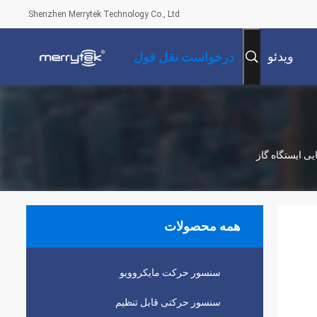
Shenzhen Merrytek Technology Co., Ltd.
ویدئو
درخواست نقل قول
همه محصولات
سنسور حرکت مایکروویو
سنسور حرکتی قابل تنظیم