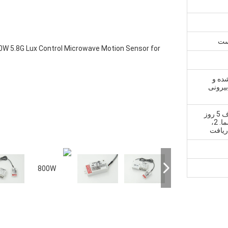
یست
شده و
بیرونی
1، نمونه و سفارش کوچک: ظرف 5 روز
کاری پس از دریافت پرداخت شما. 2،