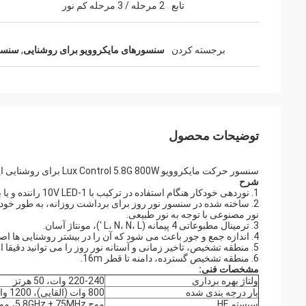
تابع
2 مرحله / 3 مرحله کم نور
برجسته کردن
سنسورهای مایکروویو برای روشنایی
,
سنسو
توضیحات محصول
سنسور حرکت مایکروویو Lux Control 5.8G 800W برای روشنایی ایستگاه گاز
شرح
1. نوردهی خودکار هنگام استفاده در ترکیب با 1-10V LED راننده و یا بالستیک.
2. ساخته شده در سنسور نور روز برای برداشت روزانه، به طور خودکار تنظیم لومن
نور مصنوعی با توجه به نور طبیعی.
3. ترمینال مطبوعاتی 4 پیمانه (L، N، N، L ')، مونتاژ آسان.
4. اندازه جمع و جور باعث می شود که آن را در بیشتر روشنایی ها اصلاح کنید
5. منطقه تشخیص، تاخیر زمانی و آستانه نور روز را می توانید دقیقا از طریق سوئیچ DIP تنظیم کنید.
6. منطقه تشخیص گسترده، دامنه تا قطر 16m.
مشخصات فنی:
ولتاژ بهره برداری
220-240 وات، 50 هرتز
بار درجه بندی شده
800 وات (القایی)، 1200 وات (مقاومت)
سیستم HF
موج 5.8GHz ± 75MHz، موج موج ISM