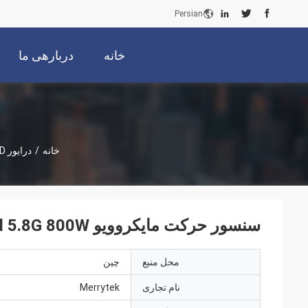
Persian
خانه
دربارهی ما
خانه
/
درایور LED قابل تنظیم
سنسور حرکت مایکروویو Lux Control 5.8G 800W برای روشنایی ایستگاه گاز
محل منبع
چین
نام تجاری
Merrytek