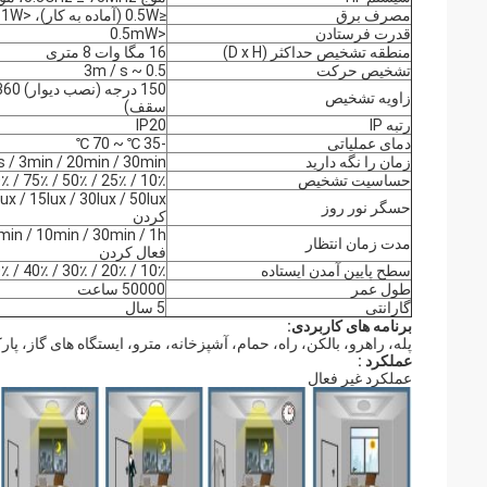
مصرف برق
≤0.5W (آماده به کار)، <1W (عملیات)
قدرت فرستادن
<0.5mW
منطقه تشخیص حداکثر (D x H)
16 مگا وات 8 متری
تشخیص حرکت
0.5 ~ 3m / s
زاویه تشخیص
سقف)
رتبه IP
IP20
دمای عملیاتی
-35 ℃ ~ 70 ℃
زمان را نگه دارید
s / 3min / 20min / 30min
حساسیت تشخیص
10٪ / 25٪ / 50٪ / 75٪ / 100٪
حسگر نور روز
کردن
مدت زمان انتظار
فعال کردن
سطح پایین آمدن ایستاده
10٪ / 20٪ / 30٪ / 40٪ / 50٪
طول عمر
50000 ساعت
گارانتی
5 سال
برنامه های کاربردی:
پله، راهرو، بالکن، راه، حمام، آشپزخانه، مترو، ایستگاه های گاز، پارکی
عملکرد :
عملکرد غیر فعال