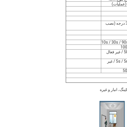
150 درجه (نصب دیوار) 360 درجه (نصب
10s / 30s / 90
5lux / 15lux / 30lux / 50lux / غیر فعال
5s / 5min / 10min / 30min / 1h / غیر
نگ، انبار و غیره