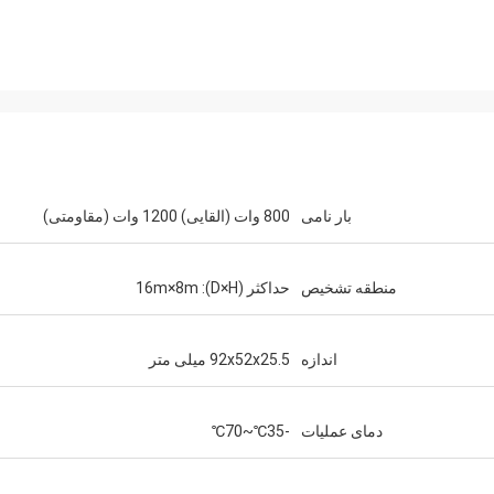
بار نامی
800 وات (القایی) 1200 وات (مقاومتی)
منطقه تشخیص
حداکثر (D×H): 16m×8m
اندازه
92x52x25.5 میلی متر
دمای عملیات
-35℃~70℃