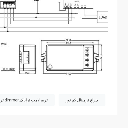
چراغ ترمینال کم نور
تریم لامپ ترایاک,dimmer ترایک برای روشنایی رهبری