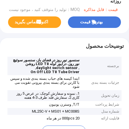
روزانه
قیمت：قابل مذاکره
MOQ：تولید را متوقف کنید ، موجود نیست
بهترین قیمت
اکنون تماس بگیرید
توضیحات محصول
سنسور نور روز در فضای باز، سنسور سوئیچ
نور روز، درایور لوله LED T8 روشن
برجسته
,
,
daylight switch sensor
On Off LED T8 Tube Driver
ابتدا کیسه های حباب بسته بندی شده و سپس
جزئیات بسته بندی
با کارتن برای بسته بندی بیرونی تقویت می
شود
1، نمونه و سفارش کوچک: در عرض 5 روز
زمان تحویل
کاری 2، سفارش فله: ظرف 3-4 هفته
شرایط پرداخت
T/T, وسترن یونیون
شماره مدل
ML25C-V + MS01 + MC008S
قابلیت ارائه
20 000pcs در هر ماه