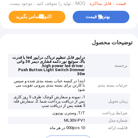
قیمت：قابل مذاکره
MOQ：تولید را متوقف کنید ، موجود نیست
بهترین قیمت
اکنون تماس بگیرید
توضیحات محصول
درایور قابل تنظیم تریاک، درایور led با قدرت
بالا، سوئیچ نور دکمه فشاری دیمر 30 واتی
برجسته
,
,
high power led driver
Push Button Light Switch Dimmer
30w
ابتدا در کیسه حباب بسته بندی شده و سپس
جزئیات بسته بندی
با کارتن برای بسته بندی بیرونی تقویت می
شود
1، نمونه و سفارش کوچک: ظرف 5 روز کاری
زمان تحویل
پس از دریافت پرداخت شما. 2، سفارش فله:
3 هفته پس از دریافت سپ
شرایط پرداخت
T/T, وسترن یونیون
شماره مدل
ML30V-PV1
قابلیت ارائه
10 000pcs در هر ماه