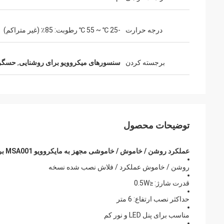
درجه حرارت
-25 ℃ ~ 55 ℃ رطوبت: 85٪ (غیر متراکم)
برجسته کردن
سنسورهای میکروویو برای روشنایی
,
حسگر 
توضیحات محصول
عملکرد روشن / خاموش / خاموشی مجهز به مایکروویو MSA001 برای پنل LED و نور پایین
روشن / خاموش عملکرد / فلاش نصب شده نسخه
قدرت شارژ: ≤0.5W
حداکثر نصب ارتفاع: 6 متر
مناسب برای پنل LED و نور کم