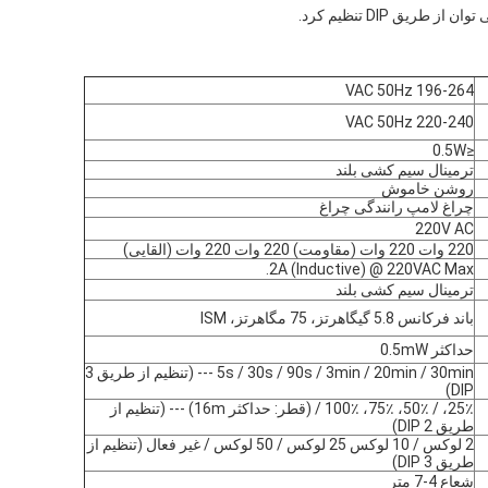
یق DIP تنظیم کرد.
196-264 VAC 50Hz
220-240 VAC 50Hz
≤0.5W
ترمینال سیم کشی بلند
روشن خاموش
چراغ لامپ رانندگی چراغ
220V AC
220 وات 220 وات (مقاومت) 220 وات 220 وات (القایی)
2A (Inductive) @ 220VAC Max.
ترمینال سیم کشی بلند
باند فرکانس 5.8 گیگاهرتز، 75 مگاهرتز، ISM
حداکثر 0.5mW
5s / 30s / 90s / 3min / 20min / 30min --- (تنظیم از طریق 3
DIP)
25٪، / 50٪، 75٪، 100٪ / (قطر: حداکثر 16m) --- (تنظیم از
طریق 2 DIP)
2 لوکس / 10 لوکس 25 لوکس / 50 لوکس / غیر فعال (تنظیم از
طریق 3 DIP)
شعاع 4-7 متر