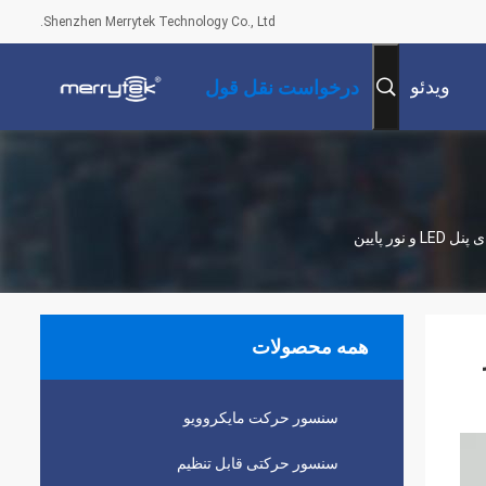
Shenzhen Merrytek Technology Co., Ltd.
ویدئو
درخواست نقل قول
همه محصولات
ور
سنسور حرکت مایکروویو
سنسور حرکتی قابل تنظیم