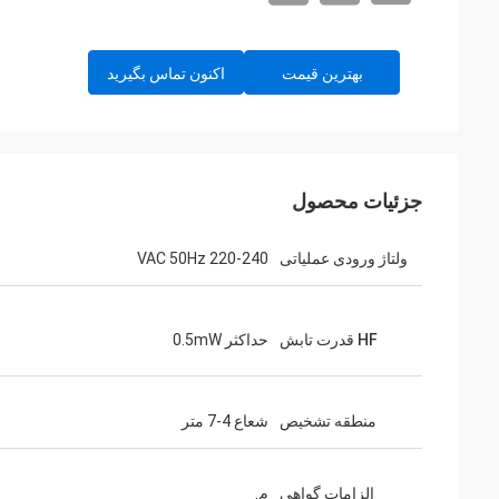
بهترین قیمت
اکنون تماس بگیرید
جزئیات محصول
ولتاژ ورودی عملیاتی
220-240 VAC 50Hz
HF قدرت تابش
حداکثر 0.5mW
منطقه تشخیص
شعاع 4-7 متر
الزامات گواهی
م.