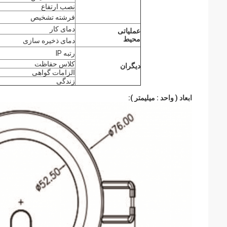
نصب ارتفاع
فرشته تشخیص
دمای کار
عملیاتی
محیط
دمای ذخیره سازی
رتبه IP
کلاس حفاظت
دیگران
الزامات گواهی
زندگی
ابعاد (
واحد
:
میلیمتر
):