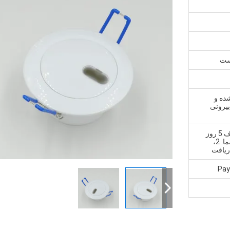
یست
شده و
بیرونی
1، نمونه و سفارش کوچک: ظرف 5 روز
کاری پس از دریافت پرداخت شما. 2،