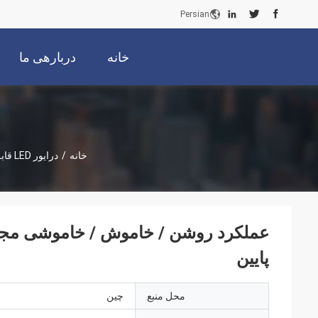
Persian
خانه
دربارهی ما
خانه
/
درایور LED قابل تنظیم
پایین
محل منبع
چین