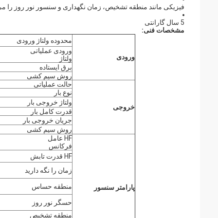
فیزیکی مانند منطقه تشخیص، زمان نگهداری و سنسور نور روز را می توان از طر
5 سال گارانتی
مشخصات فنی:
محدوده ولتاژ ورودی
ورودی عملیاتی
ورودی
ولتاژ
برق ایستاده
روش سیم کشی
حالت عملیاتی
نوع بار
ولتاژ خروجی بار
خروجی
قدرت کامل بار
جریان خروجی بار
روش سیم کشی
HF عامل
فرکانس
HF قدرت تابش
زمان را نگه دارید
منطقه حساس
پارامتر سنسور
حسگر نور روز
منطقه تشخیص