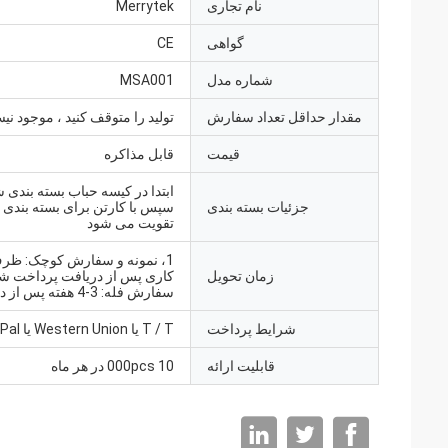
نام تجاری
Merrytek
گواهی
CE
شماره مدل
MSA001
مقدار حداقل تعداد سفارش
تولید را متوقف کنید ، موجود ن
قیمت
قابل مذاکره
ابتدا در کیسه حباب بسته بندی 
جزئیات بسته بندی
سپس با کارتن برای بسته بندی 
تقویت می شود
زمان تحویل
سفارش فله: 3-4 هفته پس از دریافت
شرایط پرداخت
T / T یا Western Union یا PayPal
قابلیت ارائه
10 000pcs در هر ماه