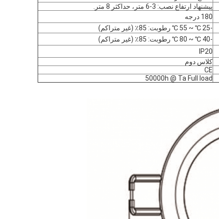
پیشنهاد ارتفاع نصب: 3-6 متر، حداکثر 8 متر.
180 درجه
-25 ℃ ~ 55 ℃ رطوبت: 85٪ (غیر متراکم)
-40 ℃ ~ 80 ℃ رطوبت: 85٪ (غیر متراکم)
IP20
کلاس دوم
CE
50000h @ Ta Full load