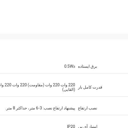
برق ایستاده
≤0.5W
220 وات 220 وات (مقاومت)
قدرت کامل بار
(القایی)
نصب ارتفاع
پیشنهاد ارتفاع نصب: 3-6 متر، حداکثر 8 متر.
امتیاز آی پی
IP20