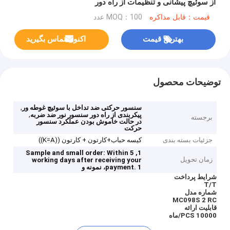
از سوئیچ پیشانی و تنظیمات از راه دور
قیمت：قابل مذاکره
MOQ：100 عدد
بهترین قیمت
اکنون تماس بگیرید
توضیحات محصول
,
سنسور حرکتی ضد تداخل با سوئیچ غوطه ور
,
پیکربندی از راه دور سنسور نور ضد ضربه
برجسته
در حالت خاموش بودن عملکرد سنسور
حرکت
جزئیات بسته بندی
کیسه حباب+کارتون + کارتون ((K=A))
1, Sample and small order: Within 5
زمان تحویل
working days after receiving your
1، نمونه و
payment.
شرایط پرداخت
T/T
شماره مدل
MC098S 2 RC
قابلیت ارائه
10000 PCS/ماه